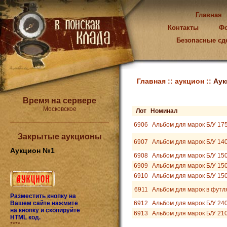
Главная
Контакты
Ф
Безопасные сд
Главная ::
аукцион ::
Аук
Время на сервере
Московское
Лот
Номинал
6906
Альбом для марок Б/У 17
Закрытые аукционы
6907
Альбом для марок Б/У 14
Аукцион №1
6908
Альбом для марок Б/У 15
6909
Альбом для марок Б/У 15
6910
Альбом для марок Б/У 15
6911
Альбом для марок в футл
Разместить кнопку на
Вашем сайте нажмите
6912
Альбом для марок Б/У 24
на кнопку и скопируйте
6913
Альбом для марок Б/У 21
HTML код.
****