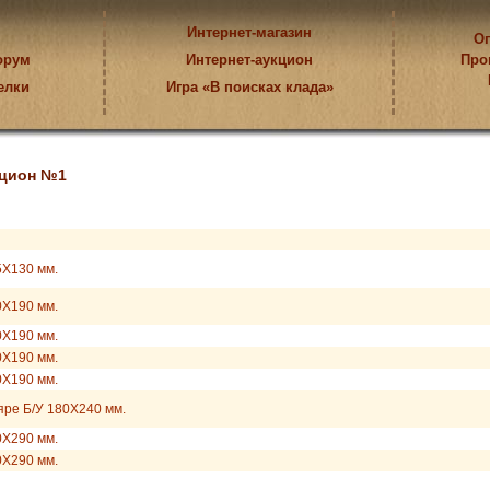
Интернет-магазин
Оп
орум
Интернет-аукцион
Про
елки
Игра «В поисках клада»
цион №1
5Х130 мм.
0Х190 мм.
0Х190 мм.
0Х190 мм.
0Х190 мм.
яре Б/У 180Х240 мм.
0Х290 мм.
0Х290 мм.