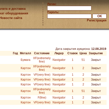
Логин:
лата и доставка
Пароль:
кат оборудования
Новости сайта
Регистрация
Дата закрытия аукциона:
12.08.2019
Год
Металл
Состояние
Лидер
Ставок
Цена
Закрытие
XF(extremely
Бумага
Navigator
1
51
Закрыт
fine)
XF(extremely
Картон
Navigator
1
2
Закрыт
fine)
Картон
VF(very fine)
Navigator
1
2
Закрыт
Картон
VF(very fine)
Navigator
1
2
Закрыт
Картон
VF(very fine)
Navigator
1
2
Закрыт
XF(extremely
Картон
Navigator
1
51
Закрыт
fine)
Картон
F(fine)
Navigator
1
2
Закрыт
Картон
VF(very fine)
Navigator
1
2
Закрыт