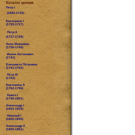
Коталог ценник
Петр I
(1682-1725) .
Екатерина I
(1725-1727)
Петр II
(1727-1729)
Анна Иоановна
(1730-1740)
Иоанн Антонович
(1741)
Елизавета Петровна
(1741-1762)
Петр III
(1762)
Екатерина II
(1762-1796)
Павел I
(1796-1801)
Александр I
(1801-1825)
Николай I
(1825-1855)
Александр II
(1855-1881)