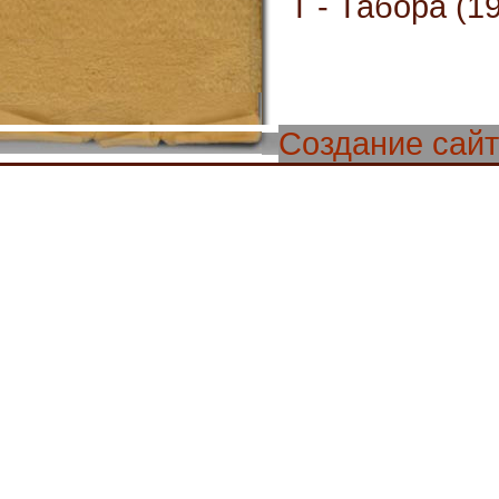
T - Табора (1
Создание сай