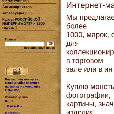
Филателия
(932)
Интернет-ма
Антиквариат
(297)
Аксессуары
(153)
Мы предлагае
Карты РОССИЙСКОЙ
ИМПЕРИИ с 1737 и 1855
более
годов.
(3)
1000, марок,
Поиск
для
расширенный поиск
коллекционир
в торговом
зале или в ин
Разместить кнопку на
Вашем сайте нажмите
Куплю монеты
на кнопку и скопируйте
HTML код.
фотографии,
****
Коталог ценник
картины, знач
Петр I
(1682-1725) .
изделия
Екатерина I