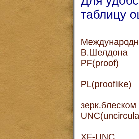
Для удоб
таблицу о
Международ
В.Шелдона
PF(p
пол
PL(pro
прев
зерк.блеском
UNC(un
пре
XF