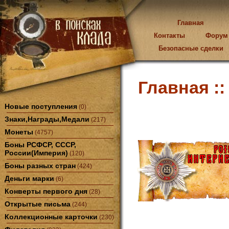
Главная
Контакты
Форум
Безопасные сделки
Главная :
Новые поступления
(0)
Знаки,Награды,Медали
(217)
Монеты
(4757)
Боны РСФСР, СССР,
России(Империя)
(120)
Боны разных стран
(424)
Деньги марки
(6)
Конверты первого дня
(28)
Открытые письма
(244)
Коллекционные карточки
(230)