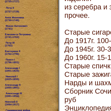
(1725-1727)
из серебра и
Петр II
(1727-1729)
прочее.
Анна Иоановна
(1730-1740)
Иоанн Антонович
(1741)
Старые сигар
Елизавета Петровна
(1741-1762)
До 1917г. 100
Петр III
(1762)
До 1945г. 30-
Екатерина II
(1762-1796)
До 1960г. 15-
Павел I
(1796-1801)
Старые спичк
Александр I
(1801-1825)
Старые зажиг
Николай I
(1825-1855)
Нарды и шах
Александр II
(1855-1881)
Сборник Сочи
Александр III
(1881-1894)
руб
Николай II
(1894-1917)
Энциклопедия
Гражданская война