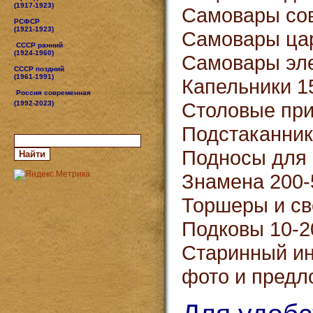
(1917-1923)
Самовары сов
РСФСР
(1921-1923)
Самовары цар
СССР ранний
(1924-1960)
Самовары эле
СССР поздний
(1961-1991)
Капельники 1
Россия современная
Столовые при
(1992-2023)
Подстаканник
Подносы для
Знамена 200-
Торшеры и св
Подковы 10-2
Старинный ин
фото и предл