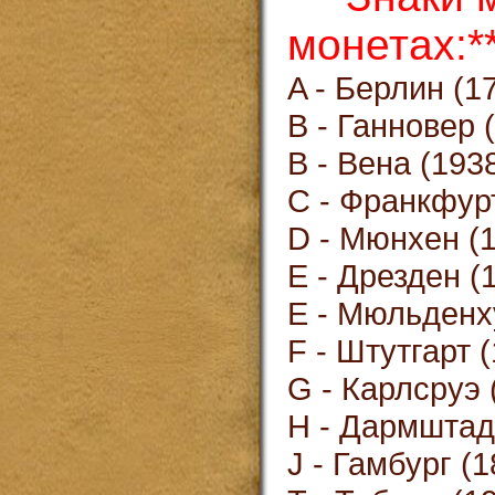
монетах:*
A - Берлин (1
B - Ганновер 
B - Вена (193
С - Франкфур
D - Мюнхен (1
E - Дрезден (
E - Мюльденх
F - Штутгарт 
G - Карлсруэ 
H - Дармштад
J - Гамбург (