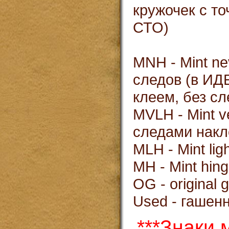
кружочек с т
СТО)
MNH - Mint ne
следов (в И
клеем, без сл
MVLH - Mint ve
следами накл
MLH - Mint li
MH - Mint hin
OG - original
Used - гашен
***Знаки