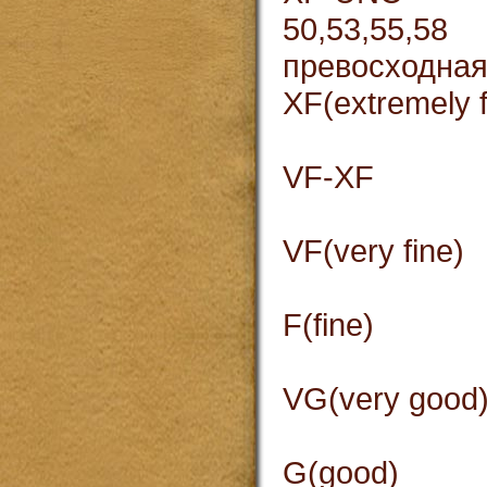
50,53
превосходна
XF(ext
от
VF-
поч
VF(ve
оче
F(f
хо
VG(ve
удов
G(go