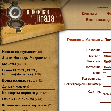
Главная
Контакты
Ф
Безопасные сд
Главная ::
Магазин ::
Пои
Название:
Новые поступления
(0)
Металл:
Знаки,Награды,Медали
(217)
Тематика:
Монеты
(4757)
Состояние:
Боны РСФСР, СССР,
Цена:
от
России(Империя)
(120)
Год выпуска:
от
Боны разных стран
(424)
Регистрационный номер:
Деньги марки
(6)
Сдатчик:
Конверты первого дня
(28)
скобк
Открытые письма
(244)
Коллекционные карточки
(230)