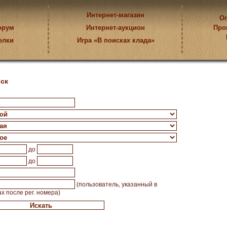
Интернет-магазин
Оп
орум
Интернет-аукцион
Про
елки
Игра «В поисках клада»
ск
до
до
(пользователь, указанный в
ах после рег. номера)