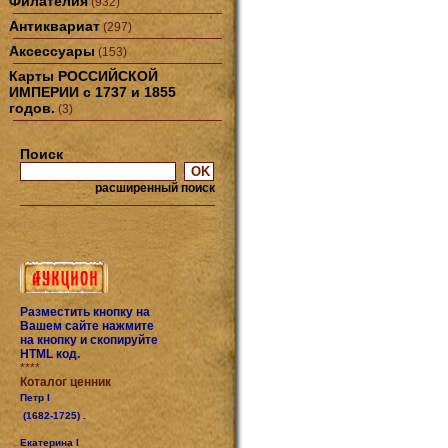
Филателия
(932)
Антиквариат
(297)
Аксессуары
(153)
Карты РОССИЙСКОЙ
ИМПЕРИИ с 1737 и 1855
годов.
(3)
Поиск
расширенный поиск
Разместить кнопку на
Вашем сайте нажмите
на кнопку и скопируйте
HTML код.
****
Коталог ценник
Петр I
(1682-1725) .
Екатерина I