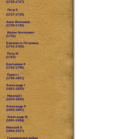
(1725-1727)
Петр II
(1727-1729)
Анна Иоановна
(1730-1740)
Иоанн Антонович
(1741)
Елизавета Петровна
(1741-1762)
Петр III
(1762)
Екатерина II
(1762-1796)
Павел I
(1796-1801)
Александр I
(1801-1825)
Николай I
(1825-1855)
Александр II
(1855-1881)
Александр III
(1881-1894)
Николай II
(1894-1917)
Гражданская война