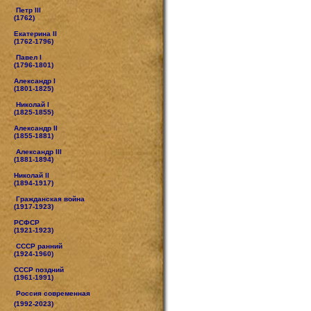
Петр III
(1762)
Екатерина II
(1762-1796)
Павел I
(1796-1801)
Александр I
(1801-1825)
Николай I
(1825-1855)
Александр II
(1855-1881)
Александр III
(1881-1894)
Николай II
(1894-1917)
Гражданская война
(1917-1923)
РСФСР
(1921-1923)
СССР ранний
(1924-1960)
СССР поздний
(1961-1991)
Россия современная
(1992-2023)