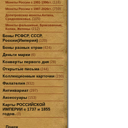
(118)
Монеты России с 1991-1996гг.
(759)
Монеты России с 1997-2026гг.
Допетровские монеты.Антика,
(105)
Средневековье.
Монеты фальшивые, Бракованные,
(212)
Копии, Жетоны.
Боны РСФСР, СССР,
России(Империя)
(120)
Боны разных стран
(424)
Деньги марки
(6)
Конверты первого дня
(28)
Открытые письма
(244)
Коллекционные карточки
(230)
Филателия
(932)
Антиквариат
(297)
Аксессуары
(153)
Карты РОССИЙСКОЙ
ИМПЕРИИ с 1737 и 1855
годов.
(3)
Поиск