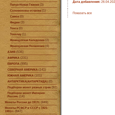
Дата добавления:
26.04.20
(3)
Папуа-Новая Гвинея
(1)
Соломоновы острова
Показать все
(0)
Самоа
(3)
Фиджи
(0)
Тонга
(1)
Токелау
(2)
Французская Каледония
(4)
Французская Полинезия
(536)
АЗИЯ
(231)
АФРИКА
(995)
ЕВРОПА
(141)
СЕВЕРНАЯ АМЕРИКА
(101)
ЮЖНАЯ АМЕРИКА
(0)
АНТАРКТИКА(АНТАРКТИДА)
(92)
Подборки монет разных стран
Подборки монет Империя-
(14)
Россия.
(449)
Монеты России до 1917г.
Монеты РСФСР и СССР с 1921-
(847)
1991гг.