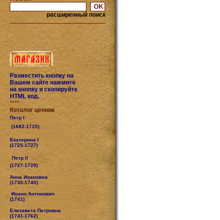
расширенный поиск
Разместить кнопку на
Вашем сайте нажмите
на кнопку и скопируйте
HTML код.
****
Коталог ценник
Петр I
(1682-1725) .
Екатерина I
(1725-1727)
Петр II
(1727-1729)
Анна Иоановна
(1730-1740)
Иоанн Антонович
(1741)
Елизавета Петровна
(1741-1762)