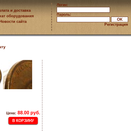
Логин:
лата и доставка
Пароль:
кат оборудования
Новости сайта
Регистрация
ату
88.00 руб.
Цена: