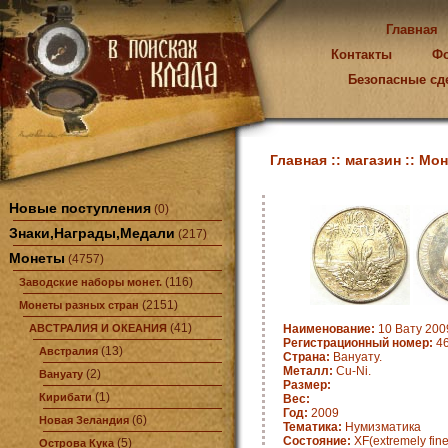
Главная
Контакты
Ф
Безопасные сд
Главная ::
магазин ::
Мон
Новые поступления
(0)
Знаки,Награды,Медали
(217)
Монеты
(4757)
(116)
Заводские наборы монет.
(2151)
Монеты разных стран
(41)
АВСТРАЛИЯ И ОКЕАНИЯ
Наименование:
10 Вату 2009
Регистрационный номер:
46
(13)
Австралия
Страна:
Вануату.
Металл:
Cu-Ni.
(2)
Вануату
Размер:
(1)
Кирибати
Вес:
Год:
2009
(6)
Новая Зеландия
Тематика:
Нумизматика
Состояние:
XF(extremely fine
(5)
Острова Кука