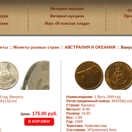
Интернет-магазин
Оп
орум
Интернет-аукцион
Про
елки
Игра «В поисках клада»
еты ::
Монеты разных стран ::
АВСТРАЛИЯ И ОКЕАНИЯ ::
Вану
 год. Вануату.
Наименование:
1 Вату 1999 год.
6113(Les)
Регистрационный номер:
465598(Les)
Страна:
Вануату.
Металл:
Al-Br.
175.00 руб.
Размер:
16,95
Цена:
Вес:
1,99
Год:
1999
Тематика:
Нумизматика
)
Состояние:
XF(extremely fine)