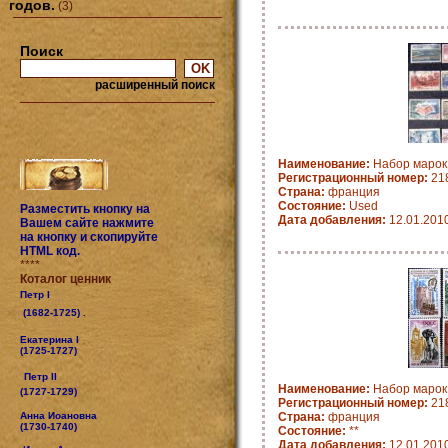
годов.
(3)
Поиск
расширенный поиск
Наименование:
Набор марок
Регистрационный номер:
21
Страна:
франция
Состояние:
Used
Разместить кнопку на
Дата добавления:
12.01.201
Вашем сайте нажмите
на кнопку и скопируйте
HTML код.
****
Коталог ценник
Петр I
(1682-1725) .
Екатерина I
(1725-1727)
Петр II
Наименование:
Набор марок
(1727-1729)
Регистрационный номер:
21
Анна Иоановна
Страна:
франция
(1730-1740)
Состояние:
**
Дата добавления:
12.01.201