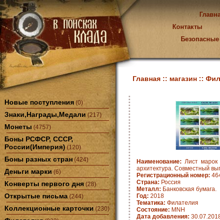
Главн
Контакты
Безопасные
Главная ::
магазин ::
Фил
Новые поступления
(0)
Знаки,Награды,Медали
(217)
Монеты
(4757)
Боны РСФСР, СССР,
России(Империя)
(120)
Боны разных стран
(424)
Наименование:
Лист марок 
архитектура. Совместный вып
Деньги марки
(6)
Регистрационный номер:
46
Страна:
Россия
Конверты первого дня
(28)
Металл:
Банковская бумага.
Открытые письма
Год:
2018
(244)
Тематика:
Филателия
Коллекционные карточки
(230)
Состояние:
MNH
Дата добавления:
30.07.201