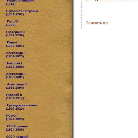
Иоанн Антонович
(1741)
Елизавета Петровна
(1741-1762)
Петр III
Показать все
(1762)
Екатерина II
(1762-1796)
Павел I
(1796-1801)
Александр I
(1801-1825)
Николай I
(1825-1855)
Александр II
(1855-1881)
Александр III
(1881-1894)
Николай II
(1894-1917)
Гражданская война
(1917-1923)
РСФСР
(1921-1923)
СССР ранний
(1924-1960)
СССР поздний