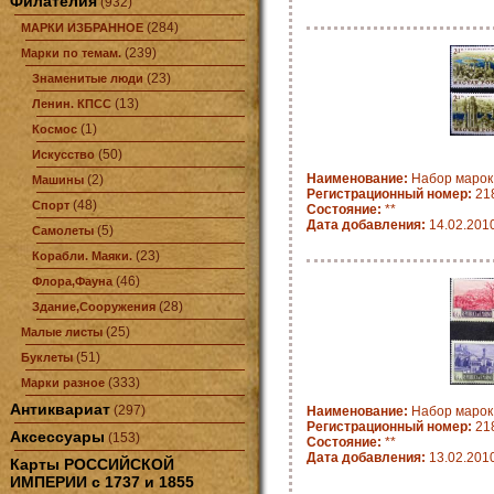
Филателия
(932)
(284)
МАРКИ ИЗБРАННОЕ
(239)
Марки по темам.
(23)
Знаменитые люди
(13)
Ленин. КПСС
(1)
Космос
(50)
Искусство
Наименование:
Набор марок
(2)
Машины
Регистрационный номер:
21
(48)
Спорт
Состояние:
**
Дата добавления:
14.02.201
(5)
Самолеты
(23)
Корабли. Маяки.
(46)
Флора,Фауна
(28)
Здание,Сооружения
(25)
Малые листы
(51)
Буклеты
(333)
Марки разное
Антиквариат
(297)
Наименование:
Набор марок
Регистрационный номер:
21
Аксессуары
(153)
Состояние:
**
Дата добавления:
13.02.201
Карты РОССИЙСКОЙ
ИМПЕРИИ с 1737 и 1855