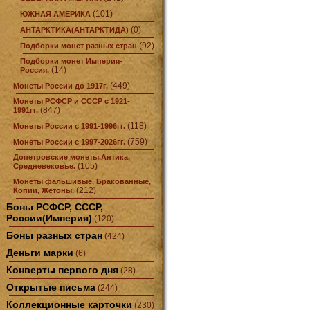
(101)
ЮЖНАЯ АМЕРИКА
(0)
АНТАРКТИКА(АНТАРКТИДА)
(92)
Подборки монет разных стран
Подборки монет Империя-
(14)
Россия.
(449)
Монеты России до 1917г.
Монеты РСФСР и СССР с 1921-
(847)
1991гг.
(118)
Монеты России с 1991-1996гг.
(759)
Монеты России с 1997-2026гг.
Допетровские монеты.Антика,
(105)
Средневековье.
Монеты фальшивые, Бракованные,
(212)
Копии, Жетоны.
Боны РСФСР, СССР,
России(Империя)
(120)
Боны разных стран
(424)
Деньги марки
(6)
Конверты первого дня
(28)
Открытые письма
(244)
Коллекционные карточки
(230)