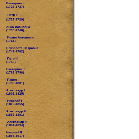
Екатерина I
(1725-1727)
Петр II
(1727-1729)
Анна Иоановна
(1730-1740)
Иоанн Антонович
(1741)
Елизавета Петровна
(1741-1762)
Петр III
(1762)
Екатерина II
(1762-1796)
Павел I
(1796-1801)
Александр I
(1801-1825)
Николай I
(1825-1855)
Александр II
(1855-1881)
Александр III
(1881-1894)
Николай II
(1894-1917)