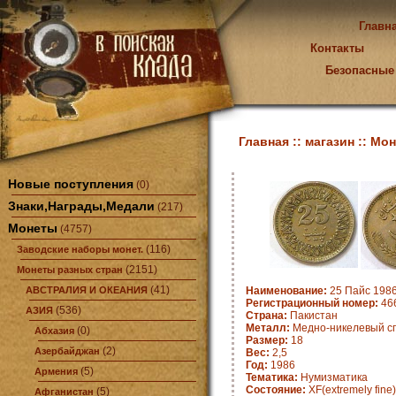
Главн
Контакты
Безопасные
Главная ::
магазин ::
Мон
Новые поступления
(0)
Знаки,Награды,Медали
(217)
Монеты
(4757)
(116)
Заводские наборы монет.
(2151)
Монеты разных стран
(41)
АВСТРАЛИЯ И ОКЕАНИЯ
Наименование:
25 Пайс 1986
Регистрационный номер:
466
(536)
АЗИЯ
Страна:
Пакистан
Металл:
Медно-никелевый с
(0)
Абхазия
Размер:
18
(2)
Азербайджан
Вес:
2,5
Год:
1986
(5)
Армения
Тематика:
Нумизматика
Состояние:
XF(extremely fine)
(5)
Афганистан