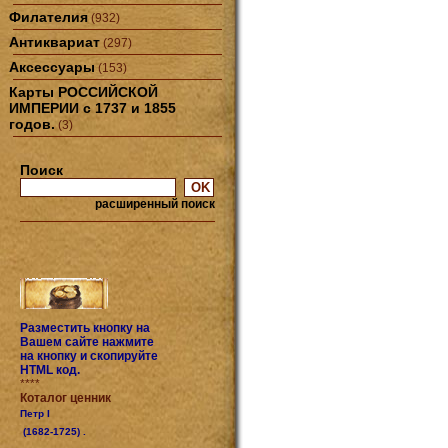
Филателия
(932)
Антиквариат
(297)
Аксессуары
(153)
Карты РОССИЙСКОЙ
ИМПЕРИИ с 1737 и 1855
годов.
(3)
Поиск
расширенный поиск
Разместить кнопку на
Вашем сайте нажмите
на кнопку и скопируйте
HTML код.
****
Коталог ценник
Петр I
(1682-1725) .