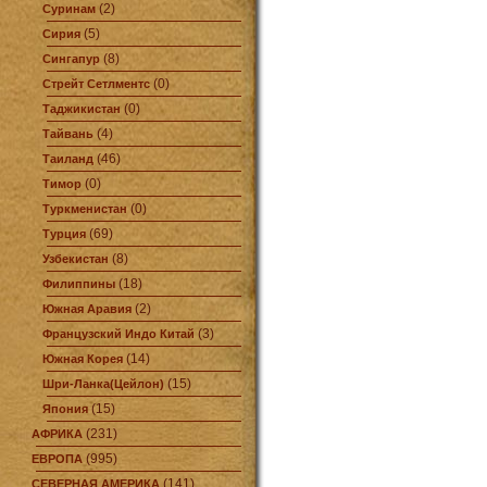
(2)
Суринам
(5)
Сирия
(8)
Сингапур
(0)
Стрейт Сетлментс
(0)
Таджикистан
(4)
Тайвань
(46)
Таиланд
(0)
Тимор
(0)
Туркменистан
(69)
Турция
(8)
Узбекистан
(18)
Филиппины
(2)
Южная Аравия
(3)
Французский Индо Китай
(14)
Южная Корея
(15)
Шри-Ланка(Цейлон)
(15)
Япония
(231)
АФРИКА
(995)
ЕВРОПА
(141)
СЕВЕРНАЯ АМЕРИКА