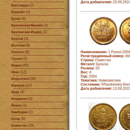
Дата добавления:
25.06.202
(2)
Бангладеш
(4)
Бахрейн
(0)
Бутан
(3)
Британская Малайя
(1)
Британская Индия.
(3)
Бруней
(8)
Вьетнам
(9)
Наименование:
1 Рупия 2004
Гонконг
Регистрационный номер:
46
(4)
Грузия
Страна:
Пакистан
Металл:
Бронза
(55)
Индия
Размер:
20
(12)
Иран
Вес:
4
Год:
2004
(30)
Индонезия
Тематика:
Нумизматика
Состояние:
XF(extremely fine)
(12)
Израиль
Дата добавления:
13.08.202
(4)
Ирак
(3)
Иордания
(1)
Йемен
(1)
Камбоджа
(0)
Катар
(28)
Казахстан