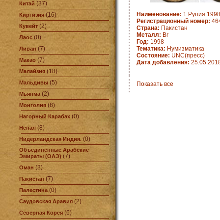
(37)
Китай
Наименование:
1 Рупия 1998
(16)
Киргизия
Регистрационный номер:
464
(2)
Кувейт
Страна:
Пакистан
Металл:
Br
(0)
Лаос
Год:
1998
(7)
Тематика:
Нумизматика
Ливан
Состояние:
UNC(пресс)
(7)
Макао
Дата добавления:
25.05.201
(18)
Малайзия
(5)
Мальдивы
Показать все
(2)
Мьянма
(8)
Монголия
(0)
Нагорный Карабах
(8)
Непал
(0)
Нидерландская Индия.
Объединённые Арабские
(7)
Эмираты (ОАЭ)
(3)
Оман
(7)
Пакистан
(0)
Палестина
(2)
Саудовская Аравия
(6)
Северная Корея