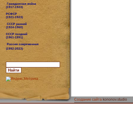
Гражданская война
(1917-1923)
РСФСР
(1921-1923)
СССР ранний
(1924-1960)
СССР поздний
(1961-1991)
Россия современная
(1992-2023)
Создание сайта
kononov.studio