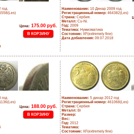
 год.
Наименование:
10 Динар 2009 год.
558(Les)
Регистрационный номер:
464382(Les)
Страна:
Сербия.
Ц
Металл:
Cu-Ni.
175.00 руб.
Год:
2009
Цена:
Тематика:
Нумизматика
Состояние:
XF(extremely fine)
Дата добавления:
09.07.2018
9
 год.
Наименование:
5 динар 2012 год
136(Les)
Регистрационный номер:
461068(Les)
188.00 руб.
Страна:
Сербия
Цена:
Металл:
Br
Размер:
Вес:
Год:
2012
6
Тематика:
Состояние:
XF(extremely fine)