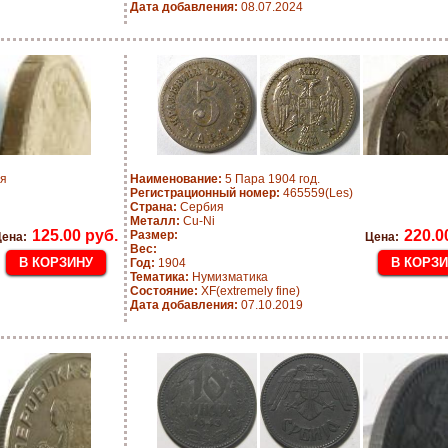
Дата добавления:
08.07.2024
ия
Наименование:
5 Пара 1904 год.
Регистрационный номер:
465559(Les)
Страна:
Сербия
Металл:
Cu-Ni
125.00 руб.
220.0
Размер:
ена:
Цена:
Вес:
Год:
1904
Тематика:
Нумизматика
Состояние:
XF(extremely fine)
Дата добавления:
07.10.2019