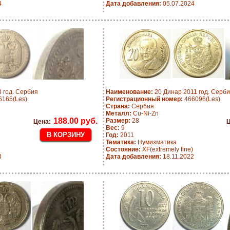
4
Дата добавления:
05.07.2024
 год. Сербия
Наименование:
20 Динар 2011 год. Серб
165(Les)
Регистрационный номер:
466096(Les)
Страна:
Сербия
Металл:
Cu-Ni-Zn
188.00 руб.
Размер:
28
Цена:
Ц
Вес:
9
Год:
2011
Тематика:
Нумизматика
Состояние:
XF(extremely fine)
3
Дата добавления:
18.11.2022