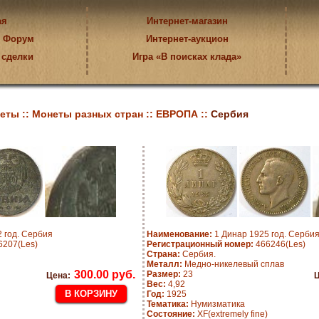
ая
Интернет-магазин
Форум
Интернет-аукцион
 сделки
Игра «В поисках клада»
еты ::
Монеты разных стран ::
ЕВРОПА ::
Сербия
 год. Сербия
Наименование:
1 Динар 1925 год. Серби
207(Les)
Регистрационный номер:
466246(Les)
Страна:
Сербия.
Металл:
Медно-никелевый сплав
300.00 руб.
Размер:
23
Цена:
Ц
Вес:
4,92
Год:
1925
Тематика:
Нумизматика
Состояние:
XF(extremely fine)