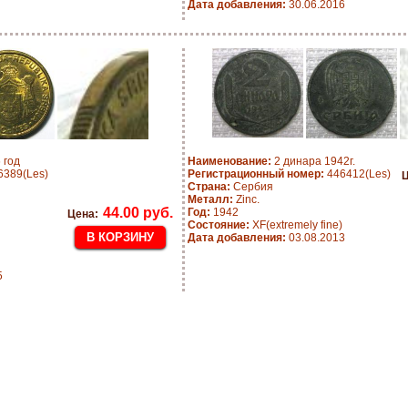
Дата добавления:
30.06.2016
 год
Наименование:
2 динара 1942г.
389(Les)
Регистрационный номер:
446412(Les)
Ц
Страна:
Сербия
Металл:
Zinc.
44.00 руб.
Год:
1942
Цена:
Состояние:
XF(extremely fine)
Дата добавления:
03.08.2013
5