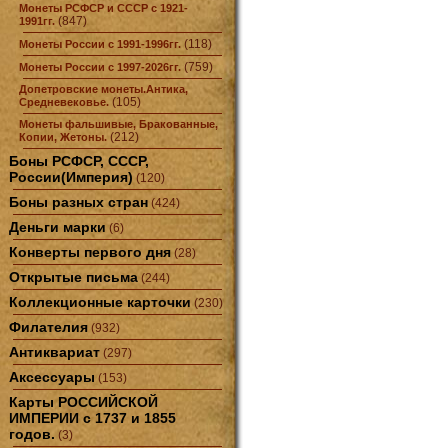
Монеты РСФСР и СССР с 1921-
(847)
1991гг.
(118)
Монеты России с 1991-1996гг.
(759)
Монеты России с 1997-2026гг.
Допетровские монеты.Антика,
(105)
Средневековье.
Монеты фальшивые, Бракованные,
(212)
Копии, Жетоны.
Боны РСФСР, СССР,
России(Империя)
(120)
Боны разных стран
(424)
Деньги марки
(6)
Конверты первого дня
(28)
Открытые письма
(244)
Коллекционные карточки
(230)
Филателия
(932)
Антиквариат
(297)
Аксессуары
(153)
Карты РОССИЙСКОЙ
ИМПЕРИИ с 1737 и 1855
годов.
(3)