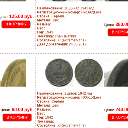
Наименование:
10 Динар 1943 год.
Регистрационный номер:
462392(Les)
125.00 руб.
Страна:
Сербия.
ена:
Металл:
Zinc.
380.0
Размер:
Цена:
Вес:
Год:
1943
Тематика:
Нумизматика
Состояние:
XF(extremely fine)
Дата добавления:
24.05.2017
Наименование:
1 динар 1942 год
Регистрационный номер:
460515(Les)
Страна:
Сербия
Металл:
Zinc
60.00 руб.
244.0
Размер:
Цена:
Цена:
Вес:
Год:
1942
Тематика:
Состояние:
XF(extremely fine)