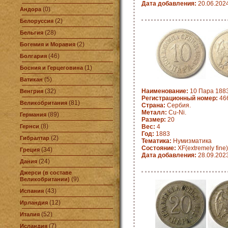
Дата добавления:
20.06.202
(0)
Андора
(2)
Белоруссия
(28)
Бельгия
(2)
Богемия и Моравия
(46)
Болгария
(1)
Босния и Герцеговина
(5)
Ватикан
(32)
Наименование:
10 Пара 1883
Венгрия
Регистрационный номер:
466
(81)
Великобритания
Страна:
Сербия.
Металл:
Cu-Ni.
(89)
Германия
Размер:
20
(8)
Гернси
Вес:
4
Год:
1883
(2)
Гибралтар
Тематика:
Нумизматика
Состояние:
XF(extremely fine)
(34)
Греция
Дата добавления:
28.09.202
(24)
Дания
Джерси (в составе
(9)
Великобритании)
(43)
Испания
(12)
Ирландия
(52)
Италия
(7)
Исландия