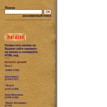
Поиск
расширенный поиск
Разместить кнопку на
Вашем сайте нажмите
на кнопку и скопируйте
HTML код.
****
Коталог ценник
Петр I
(1682-1725) .
Екатерина I
(1725-1727)
Петр II
(1727-1729)
Анна Иоановна
(1730-1740)
Иоанн Антонович
(1741)