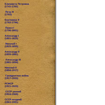
Елизавета Петровна
(1741-1762)
Петр III
(1762)
Екатерина II
(1762-1796)
Павел I
(1796-1801)
Александр I
(1801-1825)
Николай I
(1825-1855)
Александр II
(1855-1881)
Александр III
(1881-1894)
Николай II
(1894-1917)
Гражданская война
(1917-1923)
РСФСР
(1921-1923)
СССР ранний
(1924-1960)
СССР поздний
(1961-1991)