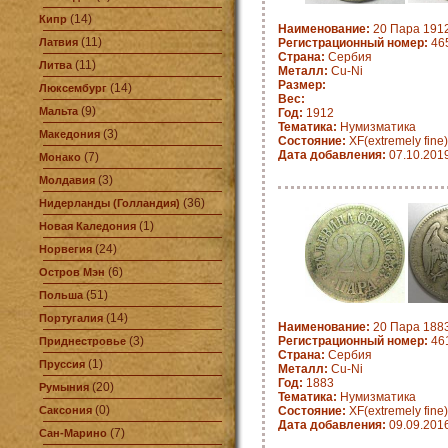
(14)
Кипр
Наименование:
20 Пара 1912
(11)
Латвия
Регистрационный номер:
465
Страна:
Сербия
(11)
Литва
Металл:
Cu-Ni
Размер:
(14)
Люксембург
Вес:
(9)
Мальта
Год:
1912
Тематика:
Нумизматика
(3)
Македония
Состояние:
XF(extremely fine)
Дата добавления:
07.10.201
(7)
Монако
(3)
Молдавия
(36)
Нидерланды (Голландия)
(1)
Новая Каледония
(24)
Норвегия
(6)
Остров Мэн
(51)
Польша
(14)
Португалия
Наименование:
20 Пара 1883
(3)
Регистрационный номер:
461
Приднестровье
Страна:
Сербия
(1)
Пруссия
Металл:
Cu-Ni
Год:
1883
(20)
Румыния
Тематика:
Нумизматика
(0)
Саксония
Состояние:
XF(extremely fine)
Дата добавления:
09.09.201
(7)
Сан-Марино