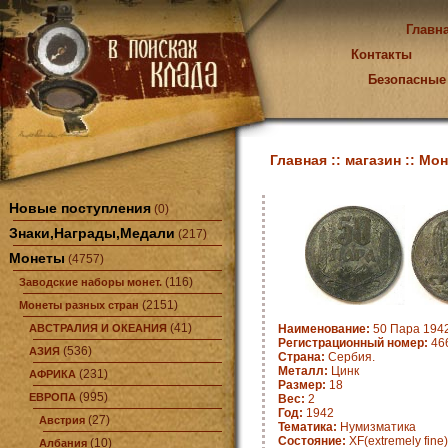
Главн
Контакты
Безопасные
Главная ::
магазин ::
Мон
Новые поступления
(0)
Знаки,Награды,Медали
(217)
Монеты
(4757)
(116)
Заводские наборы монет.
(2151)
Монеты разных стран
(41)
АВСТРАЛИЯ И ОКЕАНИЯ
Наименование:
50 Пара 1942
Регистрационный номер:
466
(536)
АЗИЯ
Страна:
Сербия.
Металл:
Цинк
(231)
АФРИКА
Размер:
18
(995)
ЕВРОПА
Вес:
2
Год:
1942
(27)
Австрия
Тематика:
Нумизматика
Состояние:
XF(extremely fine)
(10)
Албания