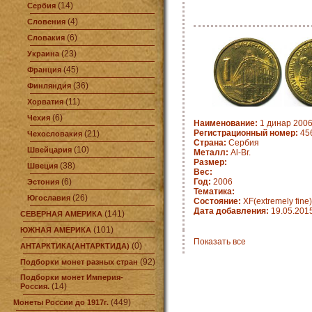
(14)
Сербия
(4)
Словения
(6)
Словакия
(23)
Украина
(45)
Франция
(36)
Финляндия
(11)
Хорватия
(6)
Чехия
Наименование:
1 динар 2006
Регистрационный номер:
456
(21)
Чехословакия
Страна:
Сербия
(10)
Швейцария
Металл:
Al-Br.
Размер:
(38)
Швеция
Вес:
(6)
Год:
2006
Эстония
Тематика:
(26)
Югославия
Состояние:
XF(extremely fine)
Дата добавления:
19.05.201
(141)
СЕВЕРНАЯ АМЕРИКА
(101)
ЮЖНАЯ АМЕРИКА
Показать все
(0)
АНТАРКТИКА(АНТАРКТИДА)
(92)
Подборки монет разных стран
Подборки монет Империя-
(14)
Россия.
(449)
Монеты России до 1917г.