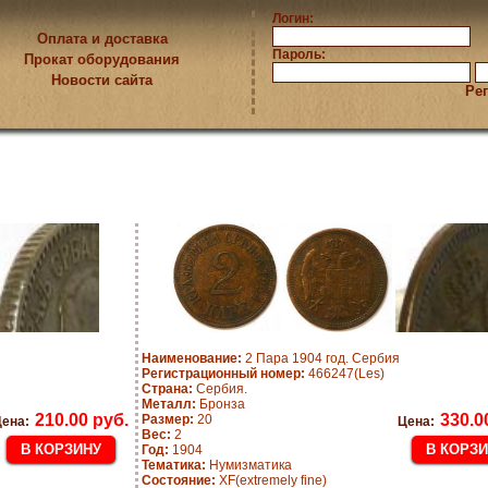
Логин:
Оплата и доставка
Пароль:
Прокат оборудования
Новости сайта
Ре
я
Наименование:
2 Пара 1904 год. Сербия
Регистрационный номер:
466247(Les)
Страна:
Сербия.
Металл:
Бронза
210.00 руб.
330.0
Размер:
20
ена:
Цена:
Вес:
2
Год:
1904
Тематика:
Нумизматика
Состояние:
XF(extremely fine)