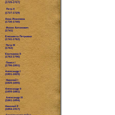
(1725-1727)
Петр II
(1727-1729)
Анна Иоановна
(1730-1740)
Иоанн Антонович
(1741)
Елизавета Петровна
(1741-1762)
Петр III
(1762)
Екатерина II
(1762-1796)
Павел I
(1796-1801)
Александр I
(1801-1825)
Николай I
(1825-1855)
Александр II
(1855-1881)
Александр III
(1881-1894)
Николай II
(1894-1917)
Гражданская война