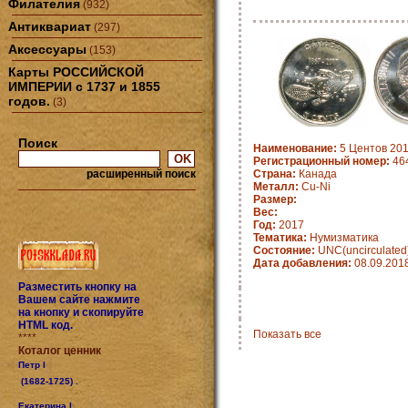
Филателия
(932)
Антиквариат
(297)
Аксессуары
(153)
Карты РОССИЙСКОЙ
ИМПЕРИИ с 1737 и 1855
годов.
(3)
Поиск
Наименование:
5 Центов 201
Регистрационный номер:
464
расширенный поиск
Страна:
Канада
Металл:
Cu-Ni
Размер:
Вес:
Год:
2017
Тематика:
Нумизматика
Состояние:
UNC(uncirculated
Дата добавления:
08.09.201
Разместить кнопку на
Вашем сайте нажмите
на кнопку и скопируйте
HTML код.
Показать все
****
Коталог ценник
Петр I
(1682-1725) .
Екатерина I