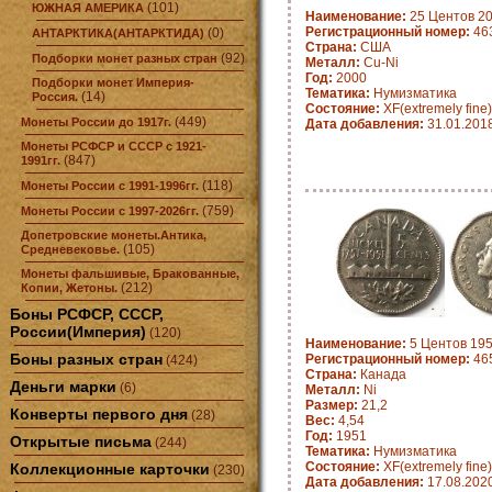
(101)
ЮЖНАЯ АМЕРИКА
Наименование:
25 Центов 20
Регистрационный номер:
463
(0)
АНТАРКТИКА(АНТАРКТИДА)
Страна:
США
(92)
Подборки монет разных стран
Металл:
Cu-Ni
Год:
2000
Подборки монет Империя-
Тематика:
Нумизматика
(14)
Россия.
Состояние:
XF(extremely fine)
(449)
Монеты России до 1917г.
Дата добавления:
31.01.201
Монеты РСФСР и СССР с 1921-
(847)
1991гг.
(118)
Монеты России с 1991-1996гг.
(759)
Монеты России с 1997-2026гг.
Допетровские монеты.Антика,
(105)
Средневековье.
Монеты фальшивые, Бракованные,
(212)
Копии, Жетоны.
Боны РСФСР, СССР,
России(Империя)
(120)
Наименование:
5 Центов 195
Боны разных стран
Регистрационный номер:
465
(424)
Страна:
Канада
Деньги марки
(6)
Металл:
Ni
Размер:
21,2
Конверты первого дня
(28)
Вес:
4,54
Год:
1951
Открытые письма
(244)
Тематика:
Нумизматика
Состояние:
XF(extremely fine)
Коллекционные карточки
(230)
Дата добавления:
17.08.202