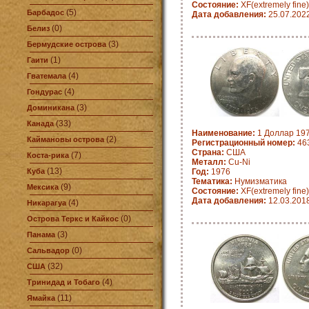
Состояние:
XF(extremely fine)
(5)
Барбадос
Дата добавления:
25.07.202
(0)
Белиз
(3)
Бермудские острова
(1)
Гаити
(4)
Гватемала
(4)
Гондурас
(3)
Доминикана
(33)
Канада
Наименование:
1 Доллар 197
(2)
Каймановы острова
Регистрационный номер:
463
Страна:
CША
(7)
Коста-рика
Металл:
Cu-Ni
(13)
Куба
Год:
1976
Тематика:
Нумизматика
(9)
Мексика
Состояние:
XF(extremely fine)
Дата добавления:
12.03.201
(4)
Никарагуа
(0)
Острова Теркс и Кайкос
(3)
Панама
(0)
Сальвадор
(32)
США
(4)
Тринидад и Тобаго
(11)
Ямайка