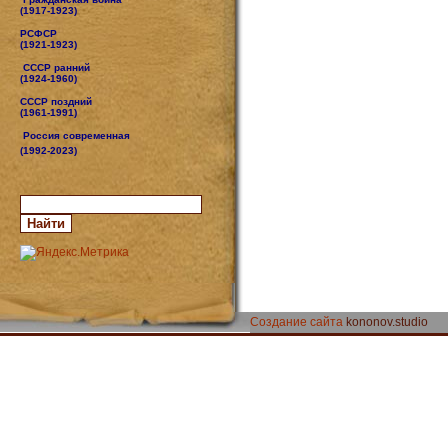
(1917-1923)
РСФСР
(1921-1923)
СССР ранний
(1924-1960)
СССР поздний
(1961-1991)
Россия современная
(1992-2023)
Создание сайта
kononov.studio