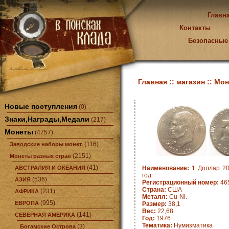
Главн
Контакты
Безопасные
Главная ::
магазин ::
Мон
Новые поступления
(0)
Знаки,Награды,Медали
(217)
Монеты
(4757)
(116)
Заводские наборы монет.
(2151)
Монеты разных стран
(41)
АВСТРАЛИЯ И ОКЕАНИЯ
Наименование:
1 Доллар 20
год.
(536)
АЗИЯ
Регистрационный номер:
46
Страна:
CША
(231)
АФРИКА
Металл:
Cu-Ni.
(995)
ЕВРОПА
Размер:
38,1
Вес:
22,68
(141)
СЕВЕРНАЯ АМЕРИКА
Год:
1976
Тематика:
Нумизматика
(3)
Богамские Острова