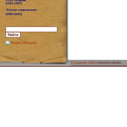
СССР поздний
(1961-1991)
Россия современная
(1992-2023)
Создание сайта
kononov.studio