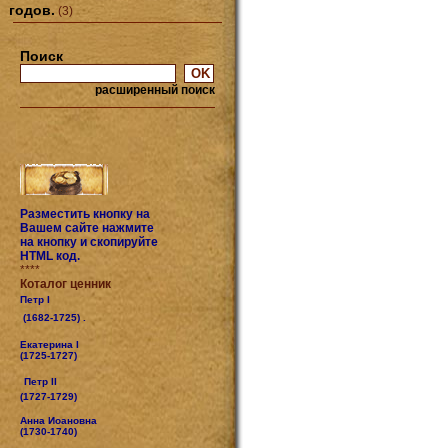
годов.
(3)
Поиск
расширенный поиск
Разместить кнопку на
Вашем сайте нажмите
на кнопку и скопируйте
HTML код.
****
Коталог ценник
Петр I
(1682-1725) .
Екатерина I
(1725-1727)
Петр II
(1727-1729)
Анна Иоановна
(1730-1740)