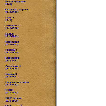
Иоанн Антонович
(1741)
Елизавета Петровна
(1741-1762)
Петр III
(1762)
Екатерина II
(1762-1796)
Павел I
(1796-1801)
Александр I
(1801-1825)
Николай I
(1825-1855)
Александр II
(1855-1881)
Александр III
(1881-1894)
Николай II
(1894-1917)
Гражданская война
(1917-1923)
РСФСР
(1921-1923)
СССР ранний
(1924-1960)