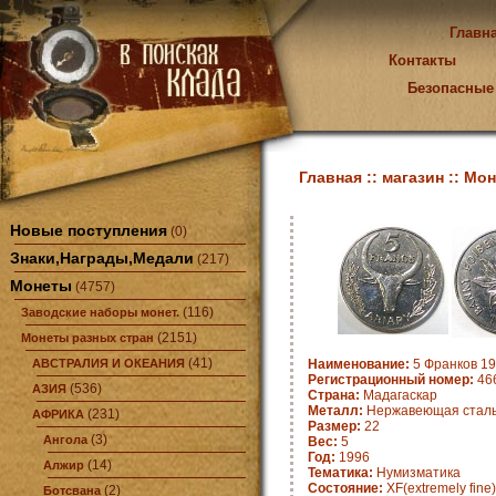
Главн
Контакты
Безопасные
Главная ::
магазин ::
Мон
Новые поступления
(0)
Знаки,Награды,Медали
(217)
Монеты
(4757)
(116)
Заводские наборы монет.
(2151)
Монеты разных стран
(41)
АВСТРАЛИЯ И ОКЕАНИЯ
Наименование:
5 Франков 19
Регистрационный номер:
466
(536)
АЗИЯ
Страна:
Мадагаскар
Металл:
Нержавеющая стал
(231)
АФРИКА
Размер:
22
(3)
Ангола
Вес:
5
Год:
1996
(14)
Алжир
Тематика:
Нумизматика
Состояние:
XF(extremely fine)
(2)
Ботсвана