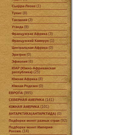
(1)
Сьерра-Леоне
(8)
Тунис
(3)
Танзания
(8)
Уганда
(3)
Французская Африка
(1)
Французский Камерун
(0)
Центральная Африка
(0)
Эритрея
(6)
Эфиопия
ЮАР (Южно-Африканская
(25)
республика)
(8)
Южная Африка
(0)
Южная Родезия
(995)
ЕВРОПА
(141)
СЕВЕРНАЯ АМЕРИКА
(101)
ЮЖНАЯ АМЕРИКА
(0)
АНТАРКТИКА(АНТАРКТИДА)
(92)
Подборки монет разных стран
Подборки монет Империя-
(14)
Россия.