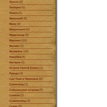
(0)
Лесото
(0)
Либерия
(5)
Ливия
(8)
Маврикий
(0)
Мали
(0)
Мавритания
(6)
Мадагаскар
(14)
Марокко
(1)
Малави
(10)
Мозамбик
(4)
Намибия
(3)
Нигерия
(1)
Остров Святой Елены
(4)
Руанда
(0)
Сан-Томе и Принсипи
(1)
Свазиленд
(5)
Сейшельские острова
(1)
Сомали
(3)
Сомалиленд
(0)
Судан