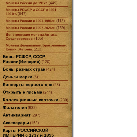
(449)
Монеты России до 1917г.
Монеты РСФСР и СССР с 1921-
(847)
1991гг.
(118)
Монеты России с 1991-1996гг.
(759)
Монеты России с 1997-2026гг.
Допетровские монеты.Антика,
(105)
Средневековье.
Монеты фальшивые, Бракованные,
(212)
Копии, Жетоны.
Боны РСФСР, СССР,
России(Империя)
(120)
Боны разных стран
(424)
Деньги марки
(6)
Конверты первого дня
(28)
Открытые письма
(244)
Коллекционные карточки
(230)
Филателия
(932)
Антиквариат
(297)
Аксессуары
(153)
Карты РОССИЙСКОЙ
ИМПЕРИИ с 1737 и 1855