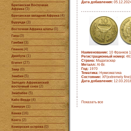
Дата добавления:
05.12.202
Британская Восточная
(3)
Африка
(4)
Британская западная Африка
(3)
Бурунди
(0)
Восточная Африка штаты
(3)
Гана
(3)
Гамбия
(4)
Гвинея
Наименование:
10 Франков 1
(1)
Джибути
Регистрационный номер:
463
Страна:
Мадагаскар
(27)
Египет
Металл:
Al-Br.
Год:
1970
(0)
Заир
Тематика:
Нумизматика
(5)
Замбия
Состояние:
XF(extremely fine)
Дата добавления:
12.03.201
Заподно Африканский
(2)
восточный союз
(5)
Зимбабве
(4)
Кабо-Верде
Показать все
(1)
Камерун
(16)
Кения
(2)
Конго
(0)
Коморские острова