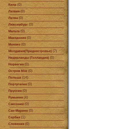
(0)
Кипр
(0)
Латвия
(0)
Литва
(0)
Люксембург
(0)
Мальта
(0)
Македония
(0)
Монако
(7)
Молдавия(Приднестровье)
(0)
Нидерланды (Голландия)
(0)
Норвегия
(0)
Остров Мэн
(14)
Польша
(0)
Португалия
(0)
Пруссия
(4)
Румыния
(0)
Саксония
(0)
Сан-Марино
(1)
Сербия
(0)
Словения