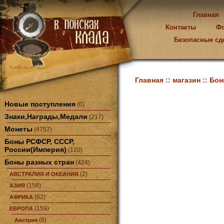
Главная
Контакты
Ф
Безопасные сд
Главная ::
магазин ::
Бон
Новые поступления
(0)
Знаки,Награды,Медали
(217)
Монеты
(4757)
Боны РСФСР, СССР,
России(Империя)
(120)
Боны разных стран
(424)
(2)
АВСТРАЛИЯ И ОКЕАНИЯ
(158)
АЗИЯ
(62)
АФРИКА
(159)
ЕВРОПА
(6)
Австрия