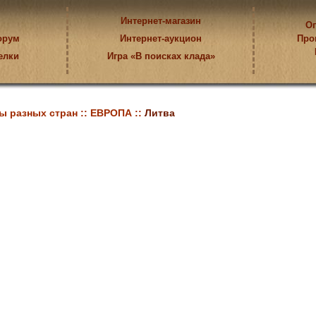
Интернет-магазин
Оп
орум
Интернет-аукцион
Про
елки
Игра «В поисках клада»
ы разных стран ::
ЕВРОПА ::
Литва