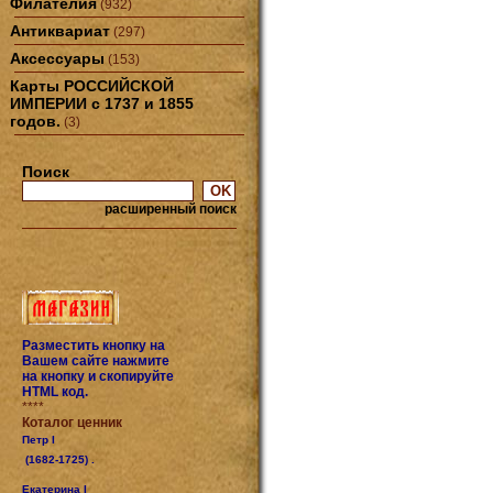
Филателия
(932)
Антиквариат
(297)
Аксессуары
(153)
Карты РОССИЙСКОЙ
ИМПЕРИИ с 1737 и 1855
годов.
(3)
Поиск
расширенный поиск
Разместить кнопку на
Вашем сайте нажмите
на кнопку и скопируйте
HTML код.
****
Коталог ценник
Петр I
(1682-1725) .
Екатерина I