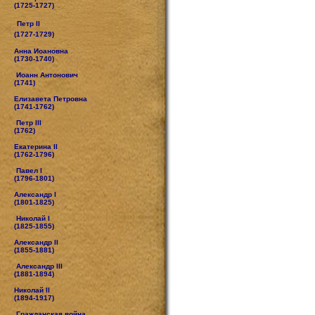
(1725-1727)
Петр II
(1727-1729)
Анна Иоановна
(1730-1740)
Иоанн Антонович
(1741)
Елизавета Петровна
(1741-1762)
Петр III
(1762)
Екатерина II
(1762-1796)
Павел I
(1796-1801)
Александр I
(1801-1825)
Николай I
(1825-1855)
Александр II
(1855-1881)
Александр III
(1881-1894)
Николай II
(1894-1917)
Гражданская война