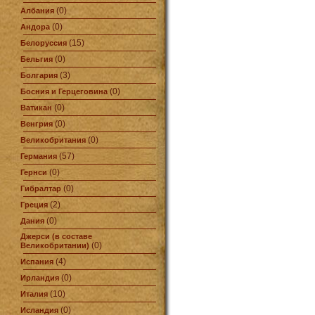
(0)
Албания
(0)
Андора
(15)
Белоруссия
(0)
Бельгия
(3)
Болгария
(0)
Босния и Герцеговина
(0)
Ватикан
(0)
Венгрия
(0)
Великобритания
(57)
Германия
(0)
Гернси
(0)
Гибралтар
(2)
Греция
(0)
Дания
Джерси (в составе
(0)
Великобритании)
(4)
Испания
(0)
Ирландия
(10)
Италия
(0)
Исландия