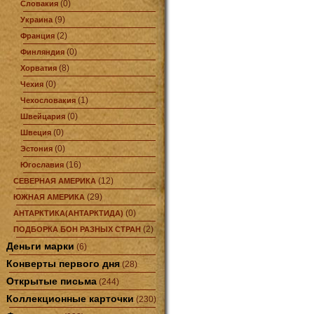
(0)
Словакия
(9)
Украина
(2)
Франция
(0)
Финляндия
(8)
Хорватия
(0)
Чехия
(1)
Чехословакия
(0)
Швейцария
(0)
Швеция
(0)
Эстония
(16)
Югославия
(12)
СЕВЕРНАЯ АМЕРИКА
(29)
ЮЖНАЯ АМЕРИКА
(0)
АНТАРКТИКА(АНТАРКТИДА)
(2)
ПОДБОРКА БОН РАЗНЫХ СТРАН
Деньги марки
(6)
Конверты первого дня
(28)
Открытые письма
(244)
Коллекционные карточки
(230)