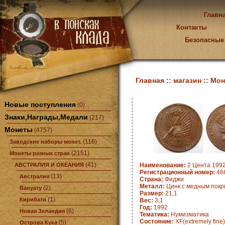
Главн
Контакты
Безопасные
Главная ::
магазин ::
Мон
Новые поступления
(0)
Знаки,Награды,Медали
(217)
Монеты
(4757)
(116)
Заводские наборы монет.
(2151)
Монеты разных стран
(41)
АВСТРАЛИЯ И ОКЕАНИЯ
Наименование:
2 Цента 1992
Регистрационный номер:
466
(13)
Австралия
Страна:
Фиджи
Металл:
Цинк с медным пок
(2)
Вануату
Размер:
21,1
(1)
Кирибати
Вес:
3,1
Год:
1992
(6)
Новая Зеландия
Тематика:
Нумизматика
Состояние:
XF(extremely fine)
(5)
Острова Кука