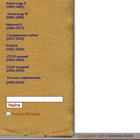
Александр II
(1855-1881)
Александр III
(1881-1894)
Николай II
(1894-1917)
Гражданская война
(1917-1923)
РСФСР
(1921-1923)
СССР ранний
(1924-1960)
СССР поздний
(1961-1991)
Россия современная
(1992-2023)
Создание сайта
kononov.studio