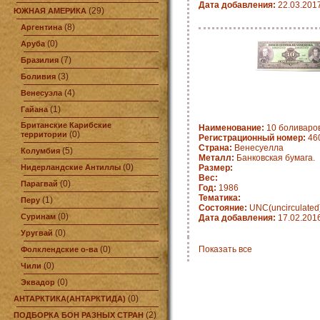
Дата добавления:
22.03.201
(29)
ЮЖНАЯ АМЕРИКА
(8)
Аргентина
(0)
Аруба
(7)
Бразилия
(3)
Боливия
(4)
Венесуэла
(1)
Гайана
Британские Карибские
Наименование:
10 боливаров
(0)
территории
Регистрационный номер:
460
Страна:
Венесуелла
(5)
Колумбия
Металл:
Банковская бумага.
(0)
Нидерландские Антиллы
Размер:
Вес:
(0)
Парагвай
Год:
1986
Тематика:
(1)
Перу
Состояние:
UNC(uncirculated
(0)
Суринам
Дата добавления:
17.02.201
(0)
Уругвай
(0)
Показать все
Фолклендские о-ва
(0)
Чили
(0)
Эквадор
(0)
АНТАРКТИКА(АНТАРКТИДА)
(2)
ПОДБОРКА БОН РАЗНЫХ СТРАН