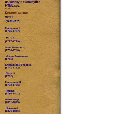
на кнопку и скопируйте
HTML код.
****
Коталог ценник
Петр I
(1682-1725) .
Екатерина I
(1725-1727)
Петр II
(1727-1729)
Анна Иоановна
(1730-1740)
Иоанн Антонович
(1741)
Елизавета Петровна
(1741-1762)
Петр III
(1762)
Екатерина II
(1762-1796)
Павел I
(1796-1801)
Александр I
(1801-1825)
Николай I
(1825-1855)