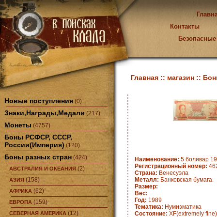
Главн
Контакты
Безопасные
Главная ::
магазин ::
Бон
Новые поступления
(0)
Знаки,Награды,Медали
(217)
Монеты
(4757)
Боны РСФСР, СССР,
России(Империя)
(120)
Боны разных стран
(424)
Наименование:
5 боливар 19
Регистрационный номер:
462
(2)
АВСТРАЛИЯ И ОКЕАНИЯ
Страна:
Венесуэла
(158)
Металл:
Банковская бумага.
АЗИЯ
Размер:
(62)
АФРИКА
Вес:
Год:
1989
(159)
ЕВРОПА
Тематика:
Нумизматика
(12)
СЕВЕРНАЯ АМЕРИКА
Состояние:
XF(extremely fine)