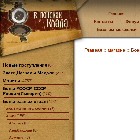
Главная
Контакты
Форум
Безопасные сделки
Главная ::
магазин ::
Бон
Новые поступления
(0)
Знаки,Награды,Медали
(217)
Монеты
(4757)
Боны РСФСР, СССР,
России(Империя)
(120)
Боны разных стран
(424)
(2)
АВСТРАЛИЯ И ОКЕАНИЯ
(158)
АЗИЯ
(0)
Абхазия
(0)
Азербайджан
(0)
Армения