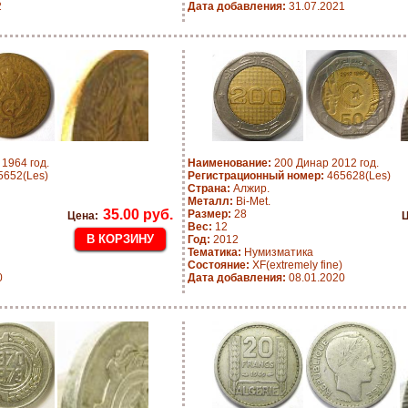
2
Дата добавления:
31.07.2021
1964 год.
Наименование:
200 Динар 2012 год.
652(Les)
Регистрационный номер:
465628(Les)
Страна:
Алжир.
Металл:
Bi-Met.
35.00 руб.
Размер:
28
Цена:
Ц
Вес:
12
Год:
2012
Тематика:
Нумизматика
Состояние:
XF(extremely fine)
0
Дата добавления:
08.01.2020