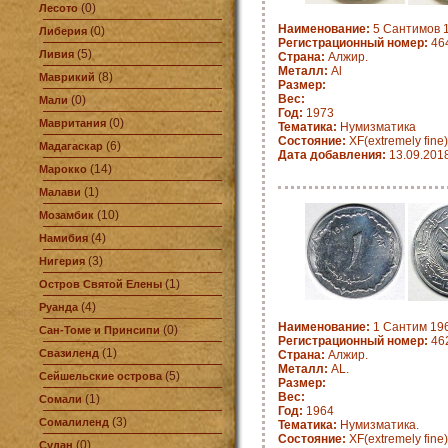
(0)
Лесото
Наименование:
5 Сантимов 1
(0)
Либерия
Регистрационный номер:
464
(5)
Ливия
Страна:
Алжир.
Металл:
Al
(8)
Маврикий
Размер:
Вес:
(0)
Мали
Год:
1973
(0)
Мавритания
Тематика:
Нумизматика
Состояние:
XF(extremely fine)
(6)
Мадагаскар
Дата добавления:
13.09.201
(14)
Марокко
(1)
Малави
(10)
Мозамбик
(4)
Намибия
(3)
Нигерия
(1)
Остров Святой Елены
(4)
Руанда
Наименование:
1 Сантим 196
(0)
Сан-Томе и Принсипи
Регистрационный номер:
462
(1)
Свазиленд
Страна:
Алжир.
Металл:
AL.
(5)
Сейшельские острова
Размер:
Вес:
(1)
Сомали
Год:
1964
(3)
Сомалиленд
Тематика:
Нумизматика.
Состояние:
XF(extremely fine)
(0)
Судан