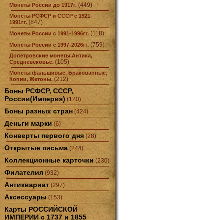
(449)
Монеты России до 1917г.
Монеты РСФСР и СССР с 1921-
(847)
1991гг.
(118)
Монеты России с 1991-1996гг.
(759)
Монеты России с 1997-2026гг.
Допетровские монеты.Антика,
(105)
Средневековье.
Монеты фальшивые, Бракованные,
(212)
Копии, Жетоны.
Боны РСФСР, СССР,
России(Империя)
(120)
Боны разных стран
(424)
Деньги марки
(6)
Конверты первого дня
(28)
Открытые письма
(244)
Коллекционные карточки
(230)
Филателия
(932)
Антиквариат
(297)
Аксессуары
(153)
Карты РОССИЙСКОЙ
ИМПЕРИИ с 1737 и 1855