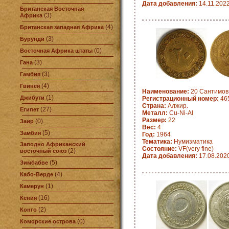
Дата добавления:
14.11.202
Британская Восточная
(3)
Африка
(4)
Британская западная Африка
(3)
Бурунди
(0)
Восточная Африка штаты
(3)
Гана
(3)
Гамбия
(4)
Гвинея
Наименование:
20 Сантимов 
(1)
Джибути
Регистрационный номер:
465
Страна:
Алжир.
(27)
Египет
Металл:
Cu-Ni-Al
Размер:
22
(0)
Заир
Вес:
4
(5)
Замбия
Год:
1964
Тематика:
Нумизматика
Заподно Африканский
Состояние:
VF(very fine)
(2)
восточный союз
Дата добавления:
17.08.202
(5)
Зимбабве
(4)
Кабо-Верде
(1)
Камерун
(16)
Кения
(2)
Конго
(0)
Коморские острова