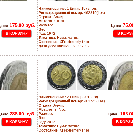
Наименование:
1 Динар 1972 год.
Регистрационный номер:
462819(Les)
Страна:
Алжир.
Металл:
Cu-Ni.
175.00 руб.
75.0
Размер:
ена:
Цена:
Вес:
Год:
1972
Тематика:
Нумизматика.
Состояние:
XF(extremely fine)
Дата добавления:
07.09.2017
Наименование:
20 Динар 2013 год.
Регистрационный номер:
462743(Les)
Страна:
Алжир.
Металл:
Bi-Met.
288.00 руб.
163.0
Размер:
ена:
Цена:
Вес:
Год:
2013
Тематика:
Нумизматика
Состояние:
XF(extremely fine)