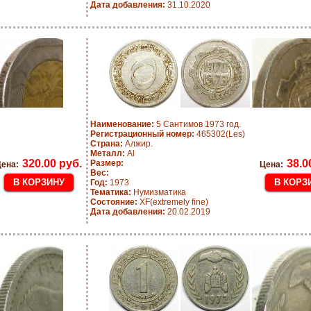
Дата добавления:
31.10.2020
Наименование:
5 Сантимов 1973 год.
Регистрационный номер:
465302(Les)
Страна:
Алжир.
Металл:
Al
320.00 руб.
38.0
Размер:
ена:
Цена:
Вес:
Год:
1973
Тематика:
Нумизматика
Состояние:
XF(extremely fine)
Дата добавления:
20.02.2019