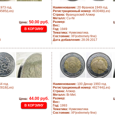
973 год.
Наименование:
20 Франков 1949 год.
585(Les)
Регистрационный номер:
463048(Les)
Страна:
Французский Алжир
Металл:
Cu-Ni
50.00 руб.
Размер:
Цена:
Ц
Вес:
Год:
1949
Тематика:
Нумизматика.
Состояние:
XF(extremely fine)
8
Дата добавления:
28.09.2017
4 год.
Наименование:
100 Динар 1993 год.
818(Les)
Регистрационный номер:
462744(Les)
Страна:
Алжир.
Металл:
Bi-Met.
44.00 руб.
Размер:
Цена:
Ц
Вес:
Год:
1993
Тематика:
Нумизматика
Состояние:
XF(extremely fine)