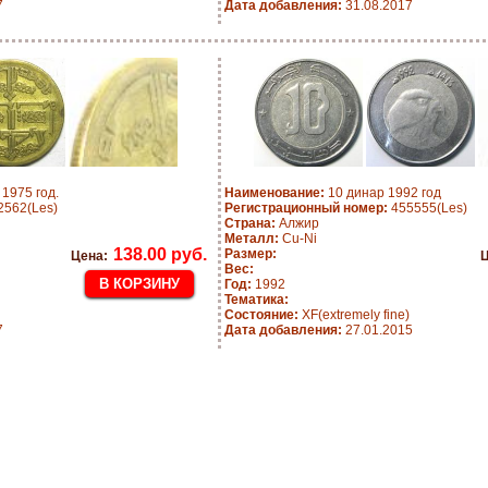
7
Дата добавления:
31.08.2017
1975 год.
Наименование:
10 динар 1992 год
562(Les)
Регистрационный номер:
455555(Les)
Страна:
Алжир
Металл:
Cu-Ni
138.00 руб.
Размер:
Цена:
Ц
Вес:
Год:
1992
Тематика:
Состояние:
XF(extremely fine)
7
Дата добавления:
27.01.2015