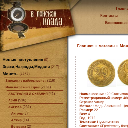
Главн
Контакты
Безопасные
Главная ::
магазин ::
Мон
Новые поступления
(0)
Знаки,Награды,Медали
(217)
Монеты
(4757)
(116)
Заводские наборы монет.
(2151)
Монеты разных стран
(41)
АВСТРАЛИЯ И ОКЕАНИЯ
Наименование:
20 Сантимов 
Регистрационный номер:
466
(536)
АЗИЯ
Страна:
Алжир
Металл:
Медь-Алюминий-Ци
(231)
АФРИКА
Размер:
22
(3)
Ангола
Вес:
4
Год:
1972
(14)
Алжир
Тематика:
Нумизматика
Состояние:
XF(extremely fine)
(2)
Ботсвана