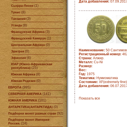
Дата добавления:
07.09.201
(1)
Сьерра-Леоне
(8)
Тунис
(3)
Танзания
(8)
Уганда
(3)
Французская Африка
(1)
Французский Камерун
(0)
Центральная Африка
Наименование:
50 Сантимов 
(0)
Эритрея
Регистрационный номер:
462
(6)
Эфиопия
Страна:
Алжир.
Металл:
Cu-Ni
ЮАР (Южно-Африканская
Размер:
(25)
республика)
Вес:
Год:
1975
(8)
Южная Африка
Тематика:
Нумизматика
(0)
Южная Родезия
Состояние:
XF(extremely fine)
Дата добавления:
06.07.201
(995)
ЕВРОПА
(141)
СЕВЕРНАЯ АМЕРИКА
Показать все
(101)
ЮЖНАЯ АМЕРИКА
(0)
АНТАРКТИКА(АНТАРКТИДА)
(92)
Подборки монет разных стран
Подборки монет Империя-
(14)
Россия.