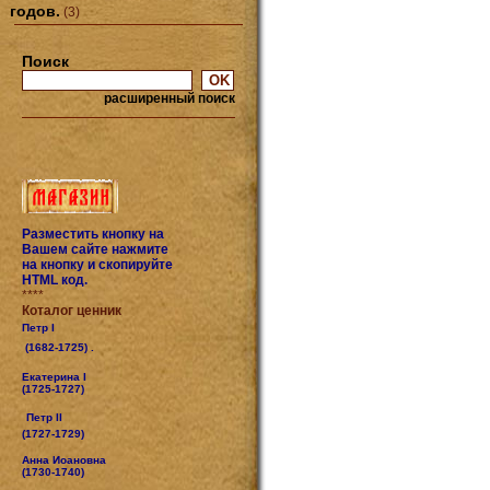
годов.
(3)
Поиск
расширенный поиск
Разместить кнопку на
Вашем сайте нажмите
на кнопку и скопируйте
HTML код.
****
Коталог ценник
Петр I
(1682-1725) .
Екатерина I
(1725-1727)
Петр II
(1727-1729)
Анна Иоановна
(1730-1740)