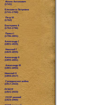
Иоанн Антонович
(1741)
Елизавета Петровна
(1741-1762)
Петр III
(1762)
Екатерина II
(1762-1796)
Павел I
(1796-1801)
Александр I
(1801-1825)
Николай I
(1825-1855)
Александр II
(1855-1881)
Александр III
(1881-1894)
Николай II
(1894-1917)
Гражданская война
(1917-1923)
РСФСР
(1921-1923)
СССР ранний
(1924-1960)