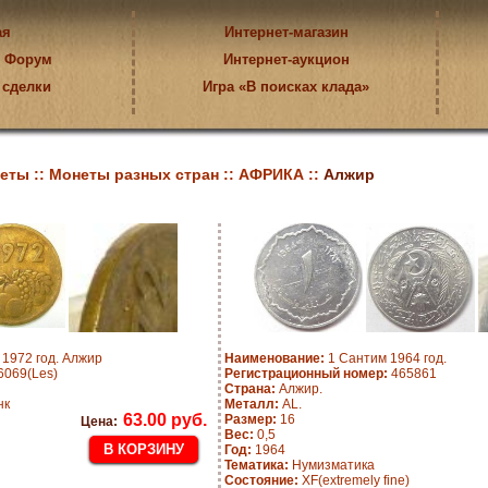
ая
Интернет-магазин
Форум
Интернет-аукцион
 сделки
Игра «В поисках клада»
еты ::
Монеты разных стран ::
АФРИКА ::
Алжир
1972 год. Алжир
Наименование:
1 Сантим 1964 год.
069(Les)
Регистрационный номер:
465861
Страна:
Алжир.
нк
Металл:
AL.
63.00 руб.
Размер:
16
Цена:
Вес:
0,5
Год:
1964
Тематика:
Нумизматика
Состояние:
XF(extremely fine)