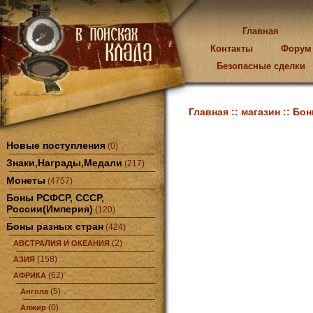
Главная
Контакты
Форум
Безопасные сделки
Главная ::
магазин ::
Бон
Новые поступления
(0)
Знаки,Награды,Медали
(217)
Монеты
(4757)
Боны РСФСР, СССР,
России(Империя)
(120)
Боны разных стран
(424)
(2)
АВСТРАЛИЯ И ОКЕАНИЯ
(158)
АЗИЯ
(62)
АФРИКА
(5)
Ангола
(0)
Алжир