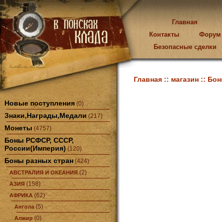
Главная
Контакты
Форум
Безопасные сделки
Главная ::
магазин ::
Бон
Новые поступления
(0)
Знаки,Награды,Медали
(217)
Монеты
(4757)
Боны РСФСР, СССР,
России(Империя)
(120)
Боны разных стран
(424)
(2)
АВСТРАЛИЯ И ОКЕАНИЯ
(158)
АЗИЯ
(62)
АФРИКА
(5)
Ангола
(0)
Алжир