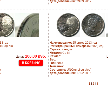
7
Дата добавления:
29.09.2017
13 год
Наименование:
25 унтов 2013 год
893(Les)
Регистрационный номер:
460582(Les)
Страна:
Канада
Металл:
Cu-Ni
100.00 руб.
Размер:
Цена:
Вес:
Год:
2013
Тематика:
)
Состояние:
UNC(uncirculated)
6
Дата добавления:
17.02.2016
1
|
2
|
3