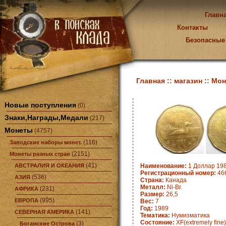
Главн
Контакты
Безопасные
Главная ::
магазин ::
Мон
Новые поступления
(0)
Знаки,Награды,Медали
(217)
Монеты
(4757)
(116)
Заводские наборы монет.
(2151)
Монеты разных стран
(41)
АВСТРАЛИЯ И ОКЕАНИЯ
Наименование:
1 Доллар 198
Регистрационный номер:
466
(536)
АЗИЯ
Страна:
Канада
Металл:
Ni-Br.
(231)
АФРИКА
Размер:
26,5
(995)
ЕВРОПА
Вес:
7
Год:
1989
(141)
СЕВЕРНАЯ АМЕРИКА
Тематика:
Нумизматика
Состояние:
XF(extremely fine)
(3)
Богамские Острова