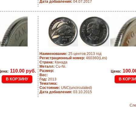
Дата добавления:
04.07.2017
Наименование:
25 центов 2013 год
Регистрационный номер:
460360(Les)
Страна:
Канада
Металл:
Cu-Ni.
110.00 руб.
100.0
Размер:
Цена:
Цена:
Вес:
Год:
2013
Тематика:
Состояние:
UNC(uncirculated)
Дата добавления:
03.10.2015
Сл