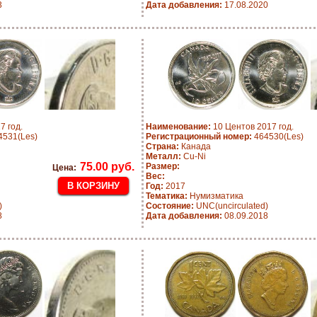
3
Дата добавления:
17.08.2020
7 год.
Наименование:
10 Центов 2017 год.
531(Les)
Регистрационный номер:
464530(Les)
Страна:
Канада
Металл:
Cu-Ni
75.00 руб.
Размер:
Цена:
Вес:
Год:
2017
Тематика:
Нумизматика
)
Состояние:
UNC(uncirculated)
8
Дата добавления:
08.09.2018