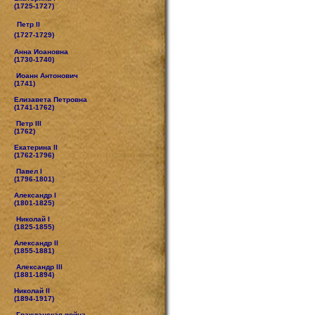
(1725-1727)
Петр II
(1727-1729)
Анна Иоановна
(1730-1740)
Иоанн Антонович
(1741)
Елизавета Петровна
(1741-1762)
Петр III
(1762)
Екатерина II
(1762-1796)
Павел I
(1796-1801)
Александр I
(1801-1825)
Николай I
(1825-1855)
Александр II
(1855-1881)
Александр III
(1881-1894)
Николай II
(1894-1917)
Гражданская война