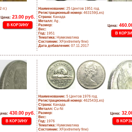
гг.)
Наименование:
25 Центов 1951 год.
Регистрационный номер:
463159(Les)
23.00 руб.
Страна:
Канада
Цена:
Металл:
Ag .
460.0
Размер:
Цена:
Вес:
Год:
1951
Тематика:
Нумизматика
Состояние:
XF(extremely fine)
Дата добавления:
07.11.2017
Наименование:
5 Центов 1976 год.
Регистрационный номер:
462543(Les)
Страна:
Канада
Металл:
Cu-Ni
430.00 руб.
32.0
Размер:
ена:
Цена:
Вес:
Год:
1976
Тематика:
Нумизматика
Состояние:
XF(extremely fine)