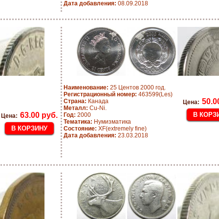
Дата добавления:
08.09.2018
Наименование:
25 Центов 2000 год.
Регистрационный номер:
463599(Les)
50.0
Страна:
Канада
Цена:
Металл:
Cu-Ni.
63.00 руб.
Год:
2000
Цена:
Тематика:
Нумизматика
Состояние:
XF(extremely fine)
Дата добавления:
23.03.2018