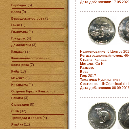
Дата добавления:
17.05.202
(5)
Барбадос
(0)
Белиз
(3)
Бермудские острова
(1)
Гаити
(4)
Гватемала
(4)
Гондурас
(3)
Доминикана
(33)
Наименование:
5 Центов 201
Канада
Регистрационный номер:
464
(2)
Каймановы острова
Страна:
Канада
Металл:
Cu-Ni
(7)
Коста-рика
Размер:
(13)
Куба
Вес:
Год:
2017
(9)
Мексика
Тематика:
Нумизматика
Состояние:
UNC(uncirculated
(4)
Никарагуа
Дата добавления:
08.09.201
(0)
Острова Теркс и Кайкос
(3)
Панама
(0)
Сальвадор
(32)
США
(4)
Тринидад и Тобаго
(11)
Ямайка