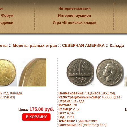
ая
Интернет-магазин
Форум
Интернет-аукцион
 сделки
Игра «В поисках клада»
еты ::
Монеты разных стран ::
СЕВЕРНАЯ АМЕРИКА ::
Канада
9 год. Канада
Наименование:
5 Центов 1951 год.
135(Les)
Регистрационный номер:
465656(Les)
Страна:
Канада
Металл:
Ni
175.00 руб.
Размер:
21,2
Цена:
Ц
Вес:
4,54
Год:
1951
Тематика:
Нумизматика
Состояние:
XF(extremely fine)