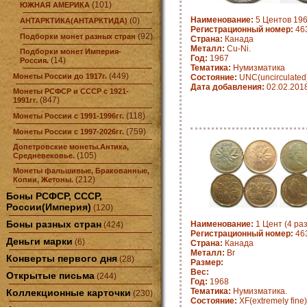
(101)
ЮЖНАЯ АМЕРИКА
Наименование:
5 Центов 196
(0)
АНТАРКТИКА(АНТАРКТИДА)
Регистрационный номер:
463
(92)
Подборки монет разных стран
Страна:
Канада
Металл:
Cu-Ni.
Подборки монет Империя-
Год:
1967
(14)
Россия.
Тематика:
Нумизматика
(449)
Монеты России до 1917г.
Состояние:
UNC(uncirculated
Дата добавления:
02.02.201
Монеты РСФСР и СССР с 1921-
(847)
1991гг.
(118)
Монеты России с 1991-1996гг.
(759)
Монеты России с 1997-2026гг.
Допетровские монеты.Антика,
(105)
Средневековье.
Монеты фальшивые, Бракованные,
(212)
Копии, Жетоны.
Боны РСФСР, СССР,
России(Империя)
(120)
Боны разных стран
Наименование:
1 Цент (4 ра
(424)
Регистрационный номер:
463
Деньги марки
(6)
Страна:
Канада
Металл:
Br
Конверты первого дня
(28)
Размер:
Вес:
Открытые письма
(244)
Год:
1968
Тематика:
Нумизматика.
Коллекционные карточки
(230)
Состояние:
XF(extremely fine)