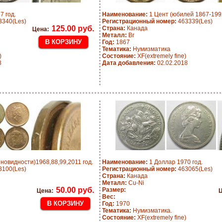
7 год.
Наименование:
1 Цент (юбилей 1867-1992 
340(Les)
Регистрационный номер:
463339(Les)
125.00 руб.
Страна:
Канада
Цена:
Металл:
Br
Год:
1867
Тематика:
Нумизматика
)
Состояние:
XF(extremely fine)
8
Дата добавления:
02.02.2018
зновидности)1968,88,99,2011 год.
Наименование:
1 Доллар 1970 год.
100(Les)
Регистрационный номер:
463065(Les)
Страна:
Канада
Металл:
Cu-Ni
50.00 руб.
Размер:
Цена:
Ц
Вес:
Год:
1970
Тематика:
Нумизматика.
Состояние:
XF(extremely fine)