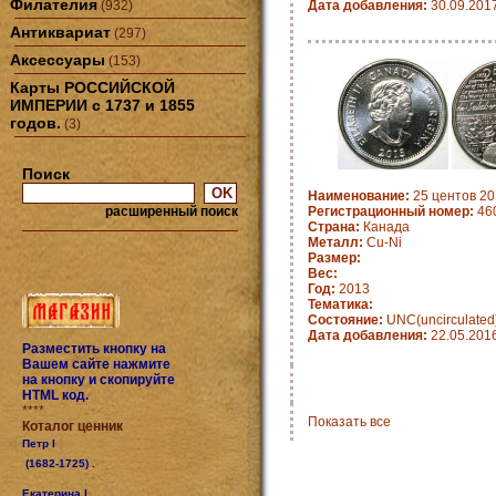
Филателия
(932)
Дата добавления:
30.09.201
Антиквариат
(297)
Аксессуары
(153)
Карты РОССИЙСКОЙ
ИМПЕРИИ с 1737 и 1855
годов.
(3)
Поиск
Наименование:
25 центов 20
расширенный поиск
Регистрационный номер:
460
Страна:
Канада
Металл:
Cu-Ni
Размер:
Вес:
Год:
2013
Тематика:
Состояние:
UNC(uncirculated
Дата добавления:
22.05.201
Разместить кнопку на
Вашем сайте нажмите
на кнопку и скопируйте
HTML код.
****
Показать все
Коталог ценник
Петр I
(1682-1725) .
Екатерина I