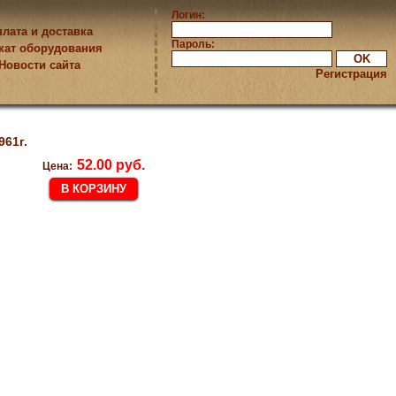
Логин:
лата и доставка
Пароль:
кат оборудования
Новости сайта
Регистрация
961г.
52.00 руб.
Цена: