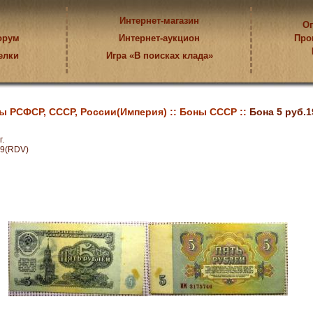
Интернет-магазин
Оп
орум
Интернет-аукцион
Про
елки
Игра «В поисках клада»
ы РСФСР, СССР, России(Империя) ::
Боны СССР ::
Бона 5 руб.1
.
9(RDV)