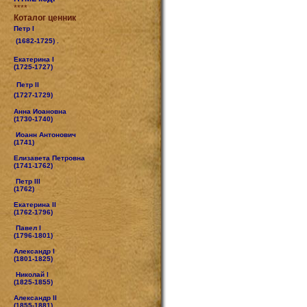
****
Коталог ценник
Петр I
(1682-1725) .
Екатерина I
(1725-1727)
Петр II
(1727-1729)
Анна Иоановна
(1730-1740)
Иоанн Антонович
(1741)
Елизавета Петровна
(1741-1762)
Петр III
(1762)
Екатерина II
(1762-1796)
Павел I
(1796-1801)
Александр I
(1801-1825)
Николай I
(1825-1855)
Александр II
(1855-1881)