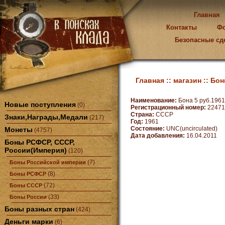
Главная
Контакты
Ф
Безопасные сд
Главная ::
магазин ::
Бон
Наименование:
Бона 5 руб.1961г
Новые поступления
(0)
Регистрационный номер:
22471
Страна:
CCCP
Знаки,Награды,Медали
(217)
Год:
1961
Состояние:
UNC(uncirculated)
Монеты
(4757)
Дата добавления:
16.04.2011
Боны РСФСР, СССР,
России(Империя)
(120)
(7)
Боны Российской империи
(8)
Боны РСФСР
(72)
Боны СССР
(33)
Боны России
Боны разных стран
(424)
Деньги марки
(6)