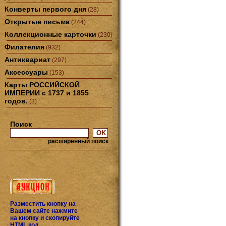
Конверты первого дня
(28)
Открытые письма
(244)
Коллекционные карточки
(230)
Филателия
(932)
Антиквариат
(297)
Аксессуары
(153)
Карты РОССИЙСКОЙ
ИМПЕРИИ с 1737 и 1855
годов.
(3)
Поиск
расширенный поиск
Разместить кнопку на
Вашем сайте нажмите
на кнопку и скопируйте
HTML код.