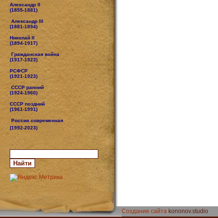
Александр II
(1855-1881)
Александр III
(1881-1894)
Николай II
(1894-1917)
Гражданская война
(1917-1923)
РСФСР
(1921-1923)
СССР ранний
(1924-1960)
СССР поздний
(1961-1991)
Россия современная
(1992-2023)
Создание сайта
kononov.studio