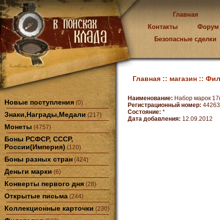
Главная
Контакты
Форум
Безопасные сделки
Главная ::
магазин ::
Фил
Наименование:
Набор марок 1
Новые поступления
(0)
Регистрационный номер:
44263
Состояние:
*
Знаки,Награды,Медали
(217)
Дата добавления:
12.09.2012
Монеты
(4757)
Боны РСФСР, СССР,
России(Империя)
(120)
Боны разных стран
(424)
Деньги марки
(6)
Конверты первого дня
(28)
Открытые письма
(244)
Коллекционные карточки
(230)