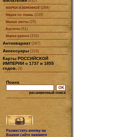
Филателия
(932)
(284)
МАРКИ ИЗБРАННОЕ
(239)
Марки по темам.
(25)
Малые листы
(51)
Буклеты
(333)
Марки разное
Антиквариат
(297)
Аксессуары
(153)
Карты РОССИЙСКОЙ
ИМПЕРИИ с 1737 и 1855
годов.
(3)
Поиск
расширенный поиск
Разместить кнопку на
Вашем сайте нажмите