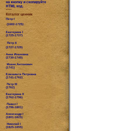
на кнопку и скопируйте
HTML код.
****
Коталог ценник
Петр I
(1682-1725) .
Екатерина I
(1725-1727)
Петр II
(1727-1729)
Анна Иоановна
(1730-1740)
Иоанн Антонович
(1741)
Елизавета Петровна
(1741-1762)
Петр III
(1762)
Екатерина II
(1762-1796)
Павел I
(1796-1801)
Александр I
(1801-1825)
Николай I
(1825-1855)