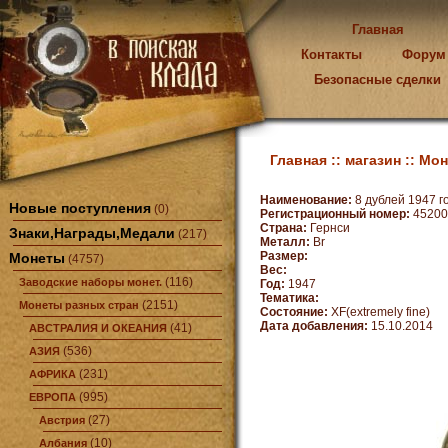
Главная
Контакты
Форум
Безопасные сделки
Главная ::
магазин ::
Мон
Наименование:
8 дублей 1947 г
Новые поступления
(0)
Регистрационный номер:
45200
Страна:
Гернси
Знаки,Награды,Медали
(217)
Металл:
Br
Размер:
Монеты
(4757)
Вес:
(116)
Заводские наборы монет.
Год:
1947
Тематика:
(2151)
Монеты разных стран
Состояние:
XF(extremely fine)
Дата добавления:
15.10.2014
(41)
АВСТРАЛИЯ И ОКЕАНИЯ
(536)
АЗИЯ
(231)
АФРИКА
(995)
ЕВРОПА
(27)
Австрия
(10)
Албания