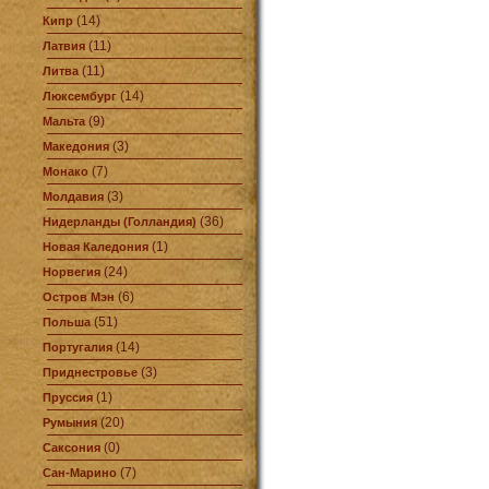
(14)
Кипр
(11)
Латвия
(11)
Литва
(14)
Люксембург
(9)
Мальта
(3)
Македония
(7)
Монако
(3)
Молдавия
(36)
Нидерланды (Голландия)
(1)
Новая Каледония
(24)
Норвегия
(6)
Остров Мэн
(51)
Польша
(14)
Португалия
(3)
Приднестровье
(1)
Пруссия
(20)
Румыния
(0)
Саксония
(7)
Сан-Марино