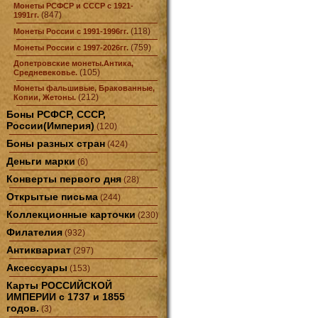
Монеты РСФСР и СССР с 1921-
(847)
1991гг.
(118)
Монеты России с 1991-1996гг.
(759)
Монеты России с 1997-2026гг.
Допетровские монеты.Антика,
(105)
Средневековье.
Монеты фальшивые, Бракованные,
(212)
Копии, Жетоны.
Боны РСФСР, СССР,
России(Империя)
(120)
Боны разных стран
(424)
Деньги марки
(6)
Конверты первого дня
(28)
Открытые письма
(244)
Коллекционные карточки
(230)
Филателия
(932)
Антиквариат
(297)
Аксессуары
(153)
Карты РОССИЙСКОЙ
ИМПЕРИИ с 1737 и 1855
годов.
(3)