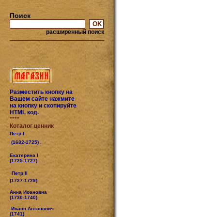
Поиск
расширенный поиск
Разместить кнопку на
Вашем сайте нажмите
на кнопку и скопируйте
HTML код.
****
Коталог ценник
Петр I
(1682-1725) .
Екатерина I
(1725-1727)
Петр II
(1727-1729)
Анна Иоановна
(1730-1740)
Иоанн Антонович
(1741)