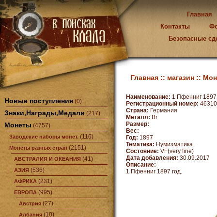
Главная
Контакты
Ф
Безопасные сд
Главная ::
магазин ::
Мон
Наименование:
1 Пфенниг 1897 
Новые поступления
(0)
Регистрационный номер:
46310
Страна:
Германия
Знаки,Награды,Медали
(217)
Металл:
Br
Размер:
Монеты
(4757)
Вес:
(116)
Заводские наборы монет.
Год:
1897
Тематика:
Нумизматика.
(2151)
Монеты разных стран
Состояние:
VF(very fine)
Дата добавления:
30.09.2017
(41)
АВСТРАЛИЯ И ОКЕАНИЯ
Описание:
(536)
АЗИЯ
1 Пфенниг 1897 год.
(231)
АФРИКА
(995)
ЕВРОПА
(27)
Австрия
(10)
Албания