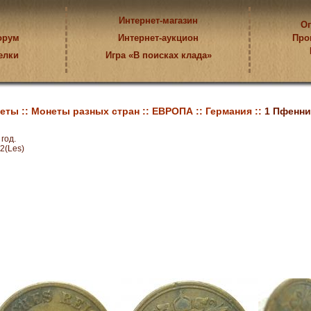
Интернет-магазин
Оп
орум
Интернет-аукцион
Про
елки
Игра «В поисках клада»
еты ::
Монеты разных стран ::
ЕВРОПА ::
Германия ::
1 Пфенниг
год.
2(Les)