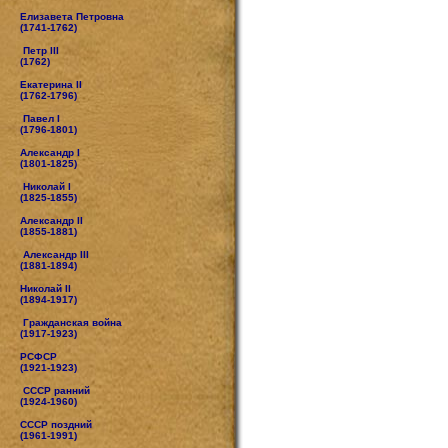
Елизавета Петровна
(1741-1762)
Петр III
(1762)
Екатерина II
(1762-1796)
Павел I
(1796-1801)
Александр I
(1801-1825)
Николай I
(1825-1855)
Александр II
(1855-1881)
Александр III
(1881-1894)
Николай II
(1894-1917)
Гражданская война
(1917-1923)
РСФСР
(1921-1923)
СССР ранний
(1924-1960)
СССР поздний
(1961-1991)