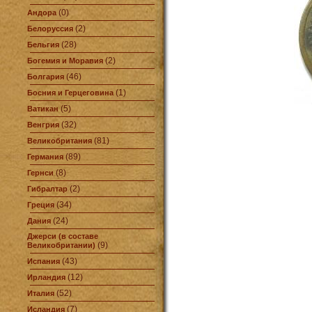
(0)
Андора
(2)
Белоруссия
(28)
Бельгия
(2)
Богемия и Моравия
(46)
Болгария
(1)
Босния и Герцеговина
(5)
Ватикан
(32)
Венгрия
(81)
Великобритания
(89)
Германия
(8)
Гернси
(2)
Гибралтар
(34)
Греция
(24)
Дания
Джерси (в составе
(9)
Великобритании)
(43)
Испания
(12)
Ирландия
(52)
Италия
(7)
Исландия