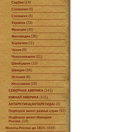
(14)
Сербия
(4)
Словения
(6)
Словакия
(23)
Украина
(45)
Франция
(36)
Финляндия
(11)
Хорватия
(6)
Чехия
(21)
Чехословакия
(10)
Швейцария
(38)
Швеция
(6)
Эстония
(26)
Югославия
(141)
СЕВЕРНАЯ АМЕРИКА
(101)
ЮЖНАЯ АМЕРИКА
(0)
АНТАРКТИКА(АНТАРКТИДА)
(92)
Подборки монет разных стран
Подборки монет Империя-
(14)
Россия.
(449)
Монеты России до 1917г.