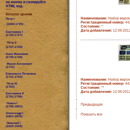
на кнопку и скопируйте
HTML код.
****
Коталог ценник
Наименование:
Набор марок
Петр I
Регистрационный номер:
44
(1682-1725) .
Состояние:
*
Дата добавления:
12.09.201
Екатерина I
(1725-1727)
Петр II
(1727-1729)
Анна Иоановна
(1730-1740)
Иоанн Антонович
(1741)
Елизавета Петровна
(1741-1762)
Наименование:
Набор марок
Регистрационный номер:
44
Петр III
(1762)
Состояние:
**
Дата добавления:
12.09.201
Екатерина II
(1762-1796)
Павел I
Предыдущая
(1796-1801)
Александр I
Показать все
(1801-1825)
Николай I
(1825-1855)