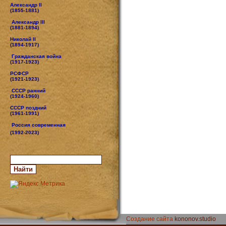
Александр II
(1855-1881)
Александр III
(1881-1894)
Николай II
(1894-1917)
Гражданская война
(1917-1923)
РСФСР
(1921-1923)
СССР ранний
(1924-1960)
СССР поздний
(1961-1991)
Россия современная
(1992-2023)
Создание сайта
kononov.studio