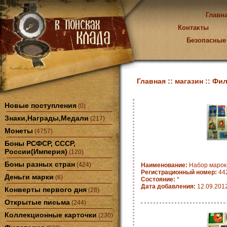
Главн
Контакты
Безопасные
Главная ::
магазин ::
Фил
Новые поступления
(0)
Знаки,Награды,Медали
(217)
Монеты
(4757)
Боны РСФСР, СССР,
России(Империя)
(120)
Боны разных стран
(424)
Наименование:
Набор марок
Регистрационный номер:
44
Деньги марки
(6)
Состояние:
*
Дата добавления:
12.09.201
Конверты первого дня
(28)
Открытые письма
(244)
Коллекционные карточки
(230)