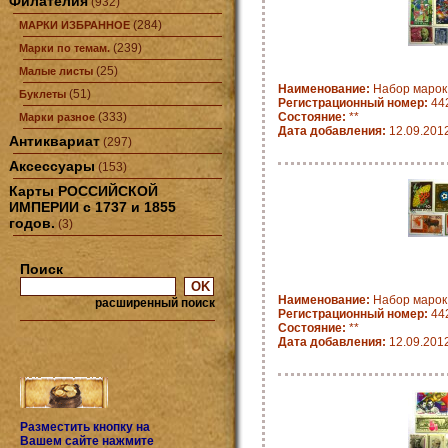
Филателия
(932)
(284)
МАРКИ ИЗБРАННОЕ
(239)
Марки по темам.
(25)
Малые листы
Наименование:
Набор марок
(51)
Буклеты
Регистрационный номер:
44
(333)
Состояние:
**
Марки разное
Дата добавления:
12.09.201
Антиквариат
(297)
Аксессуары
(153)
Карты РОССИЙСКОЙ
ИМПЕРИИ с 1737 и 1855
годов.
(3)
Поиск
Наименование:
Набор марок
расширенный поиск
Регистрационный номер:
44
Состояние:
**
Дата добавления:
12.09.201
Разместить кнопку на
Вашем сайте нажмите