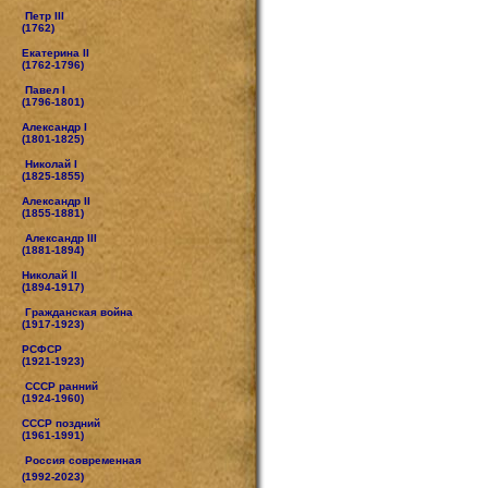
Петр III
(1762)
Екатерина II
(1762-1796)
Павел I
(1796-1801)
Александр I
(1801-1825)
Николай I
(1825-1855)
Александр II
(1855-1881)
Александр III
(1881-1894)
Николай II
(1894-1917)
Гражданская война
(1917-1923)
РСФСР
(1921-1923)
СССР ранний
(1924-1960)
СССР поздний
(1961-1991)
Россия современная
(1992-2023)