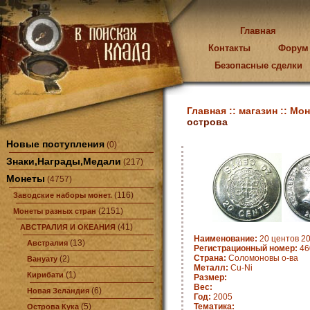
Главная
Контакты
Форум
Безопасные сделки
Главная ::
магазин ::
Мон
острова
Новые поступления
(0)
Знаки,Награды,Медали
(217)
Монеты
(4757)
(116)
Заводские наборы монет.
(2151)
Монеты разных стран
(41)
АВСТРАЛИЯ И ОКЕАНИЯ
Наименование:
20 центов 20
(13)
Австралия
Регистрационный номер:
46
Страна:
Соломоновы о-ва
(2)
Вануату
Металл:
Cu-Ni
(1)
Кирибати
Размер:
Вес:
(6)
Новая Зеландия
Год:
2005
(5)
Тематика:
Острова Кука