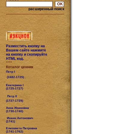
расширенный поиск
Разместить кнопку на
Вашем сайте нажмите
на кнопку и скопируйте
HTML код.
****
Коталог ценник
Петр I
(1682-1725) .
Екатерина I
(1725-1727)
Петр II
(1727-1729)
Анна Иоановна
(1730-1740)
Иоанн Антонович
(1741)
Елизавета Петровна
(1741-1762)