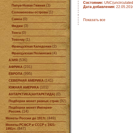
Состояние:
UNC(uncirculated
(3)
Папуа-Новая Гвинея
Дата добавления:
22.05.201
(1)
Соломоновы острова
(0)
Самоа
Показать все
(3)
Фиджи
(0)
Тонга
(1)
Токелау
(2)
Французская Каледония
(4)
Французская Полинезия
(536)
АЗИЯ
(231)
АФРИКА
(995)
ЕВРОПА
(141)
СЕВЕРНАЯ АМЕРИКА
(101)
ЮЖНАЯ АМЕРИКА
(0)
АНТАРКТИКА(АНТАРКТИДА)
(92)
Подборки монет разных стран
Подборки монет Империя-
(14)
Россия.
(449)
Монеты России до 1917г.
Монеты РСФСР и СССР с 1921-
(847)
1991гг.