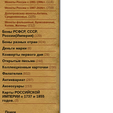
(118)
Монеты России с 1991-1996гг.
(759)
Монеты России с 1997-2026гг.
Допетровские монеты.Антика,
(105)
Средневековье.
Монеты фальшивые, Бракованные,
(212)
Копии, Жетоны.
Боны РСФСР, СССР,
России(Империя)
(120)
Боны разных стран
(424)
Деньги марки
(6)
Конверты первого дня
(28)
Открытые письма
(244)
Коллекционные карточки
(230)
Филателия
(932)
Антиквариат
(297)
Аксессуары
(153)
Карты РОССИЙСКОЙ
ИМПЕРИИ с 1737 и 1855
годов.
(3)
Поиск