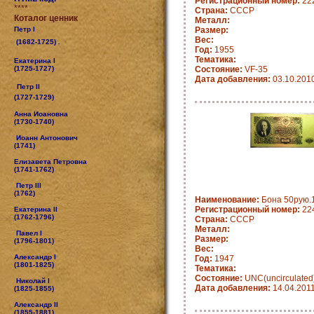
Регистрационный номер:
22
****
Страна:
CCCP
Коталог ценник
Металл:
Петр I
Размер:
Вес:
(1682-1725) .
Год:
1955
Тематика:
Екатерина I
(1725-1727)
Состояние:
VF-35
Дата добавления:
03.10.201
Петр II
(1727-1729)
Анна Иоановна
(1730-1740)
Иоанн Антонович
(1741)
Елизавета Петровна
(1741-1762)
Петр III
(1762)
Наименование:
Бона 50рую.
Регистрационный номер:
22
Екатерина II
(1762-1796)
Страна:
CCCP
Металл:
Павел I
Размер:
(1796-1801)
Вес:
Александр I
Год:
1947
(1801-1825)
Тематика:
Состояние:
UNC(uncirculated
Николай I
Дата добавления:
14.04.201
(1825-1855)
Александр II
(1855-1881)