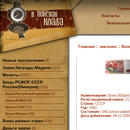
Главн
Контакты
Безопасные
Главная ::
магазин ::
Бон
Новые поступления
(0)
Знаки,Награды,Медали
(217)
Монеты
(4757)
Боны РСФСР, СССР,
России(Империя)
(120)
(7)
Боны Российской империи
Наименование:
Бона 500руб
Регистрационный номер:
21
(8)
Боны РСФСР
Страна:
CCCP
(72)
Боны СССР
Год:
1992
Состояние:
UNC(uncirculated
(33)
Боны России
Дата добавления:
09.12.200
Боны разных стран
(424)
Деньги марки
(6)