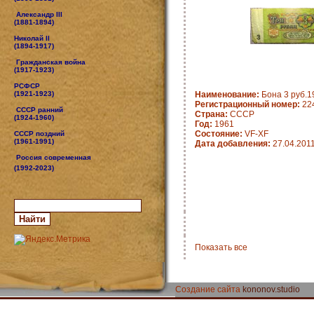
Александр III
(1881-1894)
Николай II
(1894-1917)
Гражданская война
(1917-1923)
РСФСР
(1921-1923)
Наименование:
Бона 3 руб.19
Регистрационный номер:
22
СССР ранний
Страна:
CCCP
(1924-1960)
Год:
1961
Состояние:
VF-XF
СССР поздний
(1961-1991)
Дата добавления:
27.04.201
Россия современная
(1992-2023)
Показать все
Создание сайта
kononov.studio