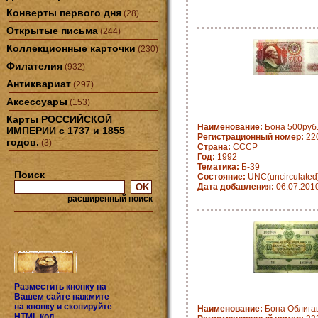
Конверты первого дня
(28)
Открытые письма
(244)
Коллекционные карточки
(230)
Филателия
(932)
Антиквариат
(297)
Аксессуары
(153)
Карты РОССИЙСКОЙ
Наименование:
Бона 500руб.
ИМПЕРИИ с 1737 и 1855
Регистрационный номер:
22
годов.
(3)
Страна:
CCCP
Год:
1992
Тематика:
Б-39
Поиск
Состояние:
UNC(uncirculated
Дата добавления:
06.07.201
расширенный поиск
Разместить кнопку на
Вашем сайте нажмите
на кнопку и скопируйте
Наименование:
Бона Облигац
HTML код.