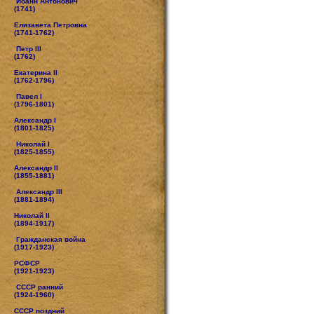
Иоанн Антонович
(1741)
Елизавета Петровна
(1741-1762)
Петр III
(1762)
Екатерина II
(1762-1796)
Павел I
(1796-1801)
Александр I
(1801-1825)
Николай I
(1825-1855)
Александр II
(1855-1881)
Александр III
(1881-1894)
Николай II
(1894-1917)
Гражданская война
(1917-1923)
РСФСР
(1921-1923)
СССР ранний
(1924-1960)
СССР поздний