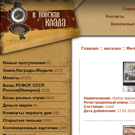
Главн
Контакты
Безопасные
Главная ::
магазин ::
Фил
Новые поступления
(0)
Знаки,Награды,Медали
(217)
Монеты
(4757)
Боны РСФСР, СССР,
России(Империя)
(120)
Боны разных стран
(424)
Наименование:
Набор марок
Регистрационный номер:
21
Деньги марки
(6)
Состояние:
Used
Дата добавления:
17.02.201
Конверты первого дня
(28)
Открытые письма
(244)
Коллекционные карточки
(230)