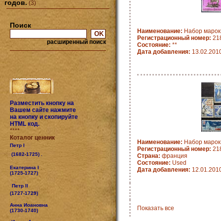
годов.
(3)
Поиск
Наименование:
Набор марок
Регистрационный номер:
21
расширенный поиск
Состояние:
**
Дата добавления:
13.02.201
Разместить кнопку на
Вашем сайте нажмите
на кнопку и скопируйте
HTML код.
****
Коталог ценник
Наименование:
Набор марок
Петр I
Регистрационный номер:
21
(1682-1725) .
Страна:
франция
Состояние:
Used
Екатерина I
Дата добавления:
12.01.201
(1725-1727)
Петр II
(1727-1729)
Анна Иоановна
Показать все
(1730-1740)