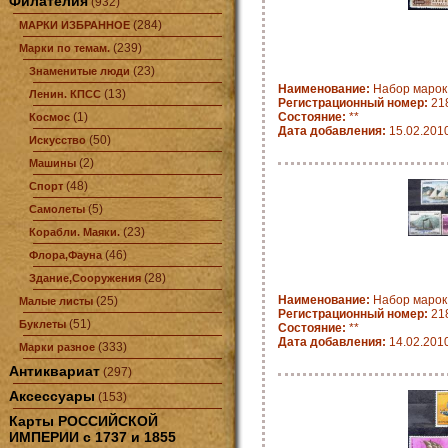
Филателия
(932)
(284)
МАРКИ ИЗБРАННОЕ
(239)
Марки по темам.
(23)
Знаменитые люди
Наименование:
Набор марок
(13)
Ленин. КПСС
Регистрационный номер:
21
(1)
Состояние:
**
Космос
Дата добавления:
15.02.201
(50)
Искусство
(2)
Машины
(48)
Спорт
(5)
Самолеты
(23)
Корабли. Маяки.
(46)
Флора,Фауна
(28)
Здание,Сооружения
Наименование:
Набор марок
(25)
Малые листы
Регистрационный номер:
21
(51)
Буклеты
Состояние:
**
Дата добавления:
14.02.201
(333)
Марки разное
Антиквариат
(297)
Аксессуары
(153)
Карты РОССИЙСКОЙ
ИМПЕРИИ с 1737 и 1855