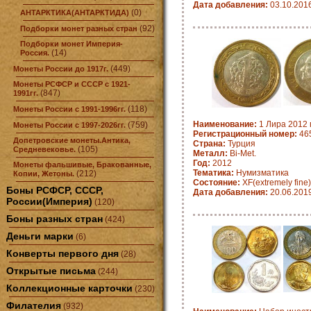
Дата добавления:
03.10.201
(0)
АНТАРКТИКА(АНТАРКТИДА)
(92)
Подборки монет разных стран
Подборки монет Империя-
(14)
Россия.
(449)
Монеты России до 1917г.
Монеты РСФСР и СССР с 1921-
(847)
1991гг.
(118)
Монеты России с 1991-1996гг.
Наименование:
1 Лира 2012 
(759)
Монеты России с 1997-2026гг.
Регистрационный номер:
46
Допетровские монеты.Антика,
Страна:
Турция
(105)
Средневековье.
Металл:
Bi-Met.
Год:
2012
Монеты фальшивые, Бракованные,
Тематика:
Нумизматика
(212)
Копии, Жетоны.
Состояние:
XF(extremely fine)
Боны РСФСР, СССР,
Дата добавления:
20.06.201
России(Империя)
(120)
Боны разных стран
(424)
Деньги марки
(6)
Конверты первого дня
(28)
Открытые письма
(244)
Коллекционные карточки
(230)
Филателия
(932)