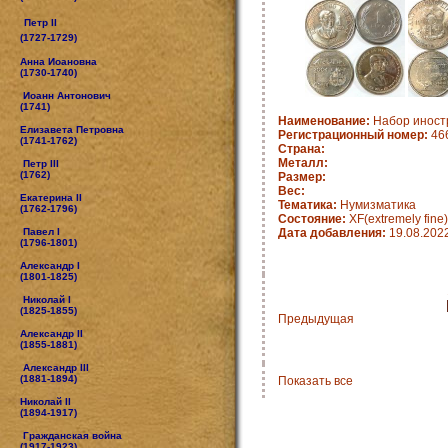
Петр II
(1727-1729)
Анна Иоановна
(1730-1740)
Иоанн Антонович
(1741)
Наименование:
Набор иностр
Елизавета Петровна
Регистрационный номер:
46
(1741-1762)
Страна:
Металл:
Петр III
(1762)
Размер:
Вес:
Екатерина II
Тематика:
Нумизматика
(1762-1796)
Состояние:
XF(extremely fine)
Павел I
Дата добавления:
19.08.202
(1796-1801)
Александр I
(1801-1825)
Николай I
(1825-1855)
Предыдущая
Александр II
(1855-1881)
Александр III
(1881-1894)
Показать все
Николай II
(1894-1917)
Гражданская война
(1917-1923)