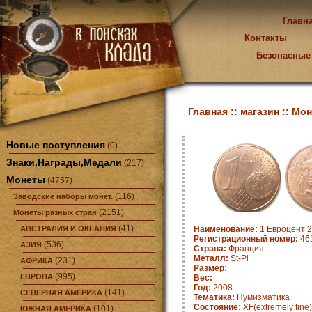
Главн
Контакты
Безопасные
Главная ::
магазин ::
Мон
Новые поступления
(0)
Знаки,Награды,Медали
(217)
Монеты
(4757)
(116)
Заводские наборы монет.
(2151)
Монеты разных стран
(41)
АВСТРАЛИЯ И ОКЕАНИЯ
Наименование:
1 Евроцент 2
Регистрационный номер:
461
(536)
АЗИЯ
Страна:
Франция
Металл:
St-Pl
(231)
АФРИКА
Размер:
(995)
ЕВРОПА
Вес:
Год:
2008
(141)
СЕВЕРНАЯ АМЕРИКА
Тематика:
Нумизматика
Состояние:
XF(extremely fine)
(101)
ЮЖНАЯ АМЕРИКА