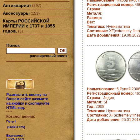
Наименование:
Набор иностр
Регистрационный номер:
46
Антиквариат
(297)
Страна:
Аксессуары
(153)
Металл:
Размер:
Карты РОССИЙСКОЙ
Вес:
ИМПЕРИИ с 1737 и 1855
Тематика:
Нумизматика
годов.
Состояние:
XF(extremely fine)
(3)
Дата добавления:
19.08.202
Поиск
расширенный поиск
Наименование:
5 Рупий 2008
Регистрационный номер:
463
Разместить кнопку на
Страна:
Индия.
Вашем сайте нажмите
Металл:
St
на кнопку и скопируйте
Год:
2008
HTML код.
Тематика:
Нумизматика
****
Состояние:
XF(extremely fine)
Коталог ценник
Дата добавления:
25.01.201
Петр I
(1682-1725) .
Екатерина I
(1725-1727)