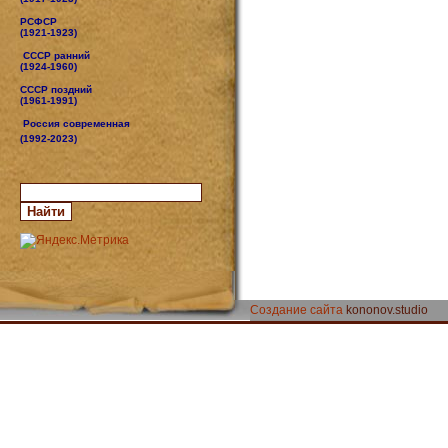
РСФСР
(1921-1923)
СССР ранний
(1924-1960)
СССР поздний
(1961-1991)
Россия современная
(1992-2023)
Создание сайта
kononov.studio