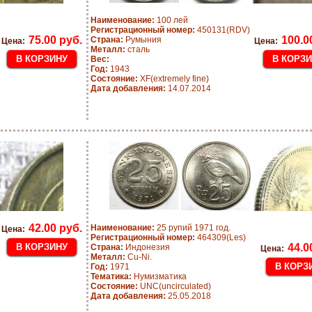
Наименование:
100 лей
Регистрационный номер:
450131(RDV)
75.00 руб.
100.0
Страна:
Румыния
Цена:
Цена:
Металл:
сталь
Вес:
Год:
1943
Состояние:
XF(extremely fine)
Дата добавления:
14.07.2014
42.00 руб.
Наименование:
25 рупий 1971 год.
Цена:
Регистрационный номер:
464309(Les)
44.0
Страна:
Индонезия
Цена:
Металл:
Cu-Ni.
Год:
1971
Тематика:
Нумизматика
Состояние:
UNC(uncirculated)
Дата добавления:
25.05.2018