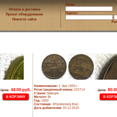
Логин:
Оплата и доставка
Пароль:
Прокат оборудования
Новости сайта
Ре
Наименование:
1 Эре 1950 г.
44.00 руб.
80.0
Регистрационный номер:
222714
Цена:
Цена:
Страна:
Швеция
Металл:
Br
Год:
1950
Состояние:
XF(extremely fine)
Дата добавления:
03.12.2010