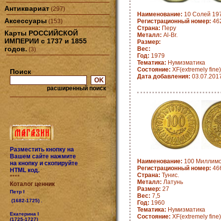
Антиквариат
(297)
Наименование:
10 Солей 197
Аксессуары
(153)
Регистрационный номер:
462
Страна:
Перу
Карты РОССИЙСКОЙ
Металл:
Al-Br.
ИМПЕРИИ с 1737 и 1855
Размер:
годов.
Вес:
(3)
Год:
1979
Тематика:
Нумизматика
Состояние:
XF(extremely fine)
Поиск
Дата добавления:
03.07.201
расширенный поиск
Разместить кнопку на
Вашем сайте нажмите
Наименование:
100 Миллимов
на кнопку и скопируйте
Регистрационный номер:
466
HTML код.
Страна:
Тунис.
****
Металл:
Латунь
Коталог ценник
Размер:
27
Петр I
Вес:
7,5
(1682-1725) .
Год:
1960
Тематика:
Нумизматика
Екатерина I
Состояние:
XF(extremely fine)
(1725-1727)