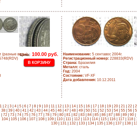
2
100.00 руб.
т (разные виды)
Наименование:
5 сентавос 2004г.
Цена:
5748(RDV)
Регистрационный номер:
228833(RDV)
Страна:
Бразилия
Металл:
сталь
Год:
2004
3
Состояние:
VF-XF
Дата добавления:
10.12.2011
1
|
2
|
3
|
4
|
5
|
6
|
7
|
8
|
9
|
10
|
11
|
12
|
13
|
14
|
15
|
16
|
17
|
18
|
19
|
20
|
21
|
22
|
2
|
38
|
39
|
40
|
41
|
42
|
43
|
44
|
45
|
46
|
47
|
48
|
49
|
50
|
51
|
52
|
53
|
54
|
55
|
56
|
5
|
72
|
73
|
74
|
75
|
76
|
77
|
78
|
79
|
80
|
81
|
82
|
83
|
84
|
85
|
86
|
87
|
88
|
89
|
90
|
104
|
105
|
106
|
107
|
108
|
109
|
110
|
111
|
112
|
113
|
114
|
115
|
116
|
117
|
118
|
130
|
131
|
132
|
133
|
134
|
135
|
136
|
137
|
138
|
1