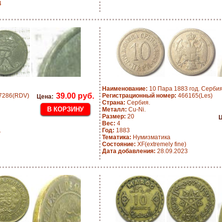
4
Наименование:
10 Пара 1883 год. Серби
39.00 руб.
7286(RDV)
Регистрационный номер:
466165(Les)
Цена:
Страна:
Сербия.
Металл:
Cu-Ni.
Размер:
20
Ц
Вес:
4
1
Год:
1883
Тематика:
Нумизматика
Состояние:
XF(extremely fine)
Дата добавления:
28.09.2023