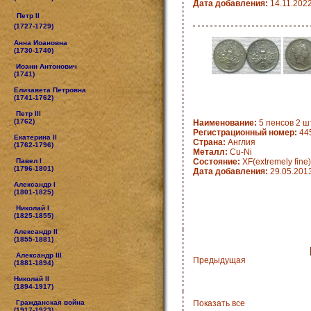
Дата добавления:
14.11.202
Петр II
(1727-1729)
Анна Иоановна
(1730-1740)
Иоанн Антонович
(1741)
Елизавета Петровна
(1741-1762)
Петр III
(1762)
Наименование:
5 пенсов 2 ш
Регистрационный номер:
44
Екатерина II
Страна:
Англия
(1762-1796)
Металл:
Cu-Ni
Павел I
Состояние:
XF(extremely fine)
(1796-1801)
Дата добавления:
29.05.201
Александр I
(1801-1825)
Николай I
(1825-1855)
Александр II
(1855-1881)
Александр III
Предыдущая
(1881-1894)
Николай II
(1894-1917)
Гражданская война
Показать все
(1917-1923)