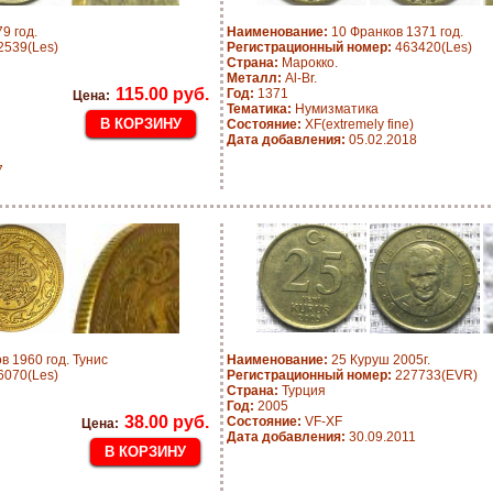
9 год.
Наименование:
10 Франков 1371 год.
539(Les)
Регистрационный номер:
463420(Les)
Страна:
Марокко.
Металл:
Al-Br.
115.00 руб.
Год:
1371
Цена:
Тематика:
Нумизматика
Состояние:
XF(extremely fine)
Дата добавления:
05.02.2018
7
 1960 год. Тунис
Наименование:
25 Куруш 2005г.
070(Les)
Регистрационный номер:
227733(EVR)
Страна:
Турция
Год:
2005
38.00 руб.
Состояние:
VF-XF
Цена:
Дата добавления:
30.09.2011