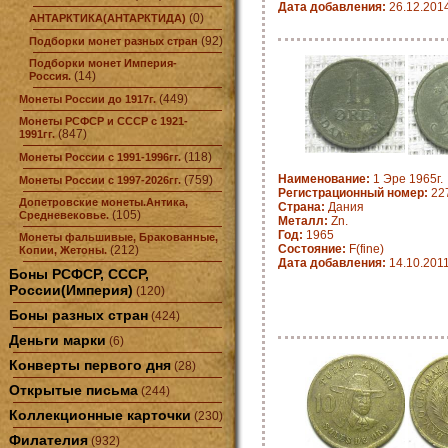
Дата добавления:
26.12.201
(0)
АНТАРКТИКА(АНТАРКТИДА)
(92)
Подборки монет разных стран
Подборки монет Империя-
(14)
Россия.
(449)
Монеты России до 1917г.
Монеты РСФСР и СССР с 1921-
(847)
1991гг.
(118)
Монеты России с 1991-1996гг.
Наименование:
1 Эре 1965г.
(759)
Монеты России с 1997-2026гг.
Регистрационный номер:
22
Допетровские монеты.Антика,
Страна:
Дания
(105)
Средневековье.
Металл:
Zn.
Год:
1965
Монеты фальшивые, Бракованные,
Состояние:
F(fine)
(212)
Копии, Жетоны.
Дата добавления:
14.10.201
Боны РСФСР, СССР,
России(Империя)
(120)
Боны разных стран
(424)
Деньги марки
(6)
Конверты первого дня
(28)
Открытые письма
(244)
Коллекционные карточки
(230)
Филателия
(932)