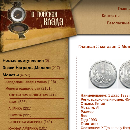
Главн
Контакты
Безопасные
Главная ::
магазин ::
Мон
Новые поступления
(0)
Знаки,Награды,Медали
(217)
Монеты
(4757)
(116)
Заводские наборы монет.
(2151)
Монеты разных стран
(41)
АВСТРАЛИЯ И ОКЕАНИЯ
Наименование:
1 джао 1993 
Регистрационный номер:
45
(536)
АЗИЯ
Страна:
Китай
Металл:
Al
(231)
АФРИКА
Размер:
(995)
ЕВРОПА
Вес:
Год:
1993
(141)
СЕВЕРНАЯ АМЕРИКА
Тематика:
Состояние:
XF(extremely fine)
(101)
ЮЖНАЯ АМЕРИКА