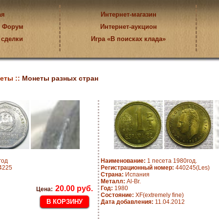
ая
Интернет-магазин
Форум
Интернет-аукцион
 сделки
Игра «В поисках клада»
еты ::
Монеты разных стран
год
Наименование:
1 песета 1980год.
4225
Регистрационный номер:
440245(Les)
Страна:
Испания
Металл:
Al-Br.
20.00 руб.
Год:
1980
Цена:
Состояние:
XF(extremely fine)
Дата добавления:
11.04.2012