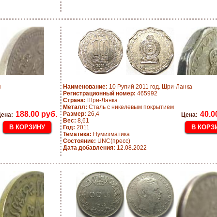
я
Наименование:
10 Рупий 2011 год. Шри-Ланка
Регистрационный номер:
465992
Страна:
Шри-Ланка
Металл:
Сталь с никелевым покрытием
188.00 руб.
40.0
Размер:
26,4
ена:
Цена:
Вес:
8,61
Год:
2011
Тематика:
Нумизматика
Состояние:
UNC(пресс)
Дата добавления:
12.08.2022