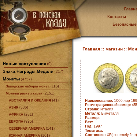
Главн
Контакты
Безопасные
Главная ::
магазин ::
Мон
Новые поступления
(0)
Знаки,Награды,Медали
(217)
Монеты
(4757)
(116)
Заводские наборы монет.
(2151)
Монеты разных стран
(41)
АВСТРАЛИЯ И ОКЕАНИЯ
Наименование:
1000 лир 199
Регистрационный номер:
455
(536)
АЗИЯ
Страна:
Италия.
Металл:
Биметалл
(231)
АФРИКА
Размер:
(995)
ЕВРОПА
Вес:
Год:
1997
(141)
СЕВЕРНАЯ АМЕРИКА
Тематика:
Состояние:
XF(extremely fine)
(101)
ЮЖНАЯ АМЕРИКА