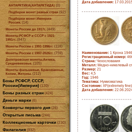
Дата добавления:
17.03.201
(0)
АНТАРКТИКА(АНТАРКТИДА)
(92)
Подборки монет разных стран
Подборки монет Империя-
(14)
Россия.
(449)
Монеты России до 1917г.
Монеты РСФСР и СССР с 1921-
(847)
1991гг.
(118)
Монеты России с 1991-1996гг.
Наименование:
1 Крона 1946
(759)
Монеты России с 1997-2026гг.
Регистрационный номер:
466
Допетровские монеты.Антика,
Страна:
Чехословакия
(105)
Средневековье.
Металл:
Медно-никелевый с
Размер:
21
Монеты фальшивые, Бракованные,
Вес:
4,5
(212)
Копии, Жетоны.
Год:
1946
Боны РСФСР, СССР,
Тематика:
Нумизматика
России(Империя)
(120)
Состояние:
XF(extremely fine)
Дата добавления:
22.06.202
Боны разных стран
(424)
Деньги марки
(6)
Конверты первого дня
(28)
Открытые письма
(244)
Коллекционные карточки
(230)
Филателия
(932)