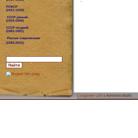
РСФСР
(1921-1923)
СССР ранний
(1924-1960)
СССР поздний
(1961-1991)
Россия современная
(1992-2023)
Создание сайта
kononov.studio