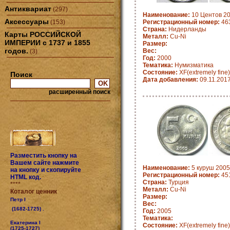
Антиквариат
(297)
Наименование:
10 Центов 20
Аксессуары
(153)
Регистрационный номер:
463
Страна:
Нидерланды
Карты РОССИЙСКОЙ
Металл:
Cu-Ni
ИМПЕРИИ с 1737 и 1855
Размер:
годов.
Вес:
(3)
Год:
2000
Тематика:
Нумизматика
Состояние:
XF(extremely fine)
Поиск
Дата добавления:
09.11.201
расширенный поиск
Разместить кнопку на
Вашем сайте нажмите
Наименование:
5 куруш 2005
на кнопку и скопируйте
Регистрационный номер:
451
HTML код.
Страна:
Турция
****
Металл:
Cu-Ni
Коталог ценник
Размер:
Петр I
Вес:
(1682-1725) .
Год:
2005
Тематика:
Екатерина I
Состояние:
XF(extremely fine)
(1725-1727)