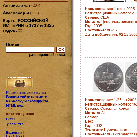
Антиквариат
(297)
Наименование:
1 цент 2005г.
Аксессуары
(153)
Регистрационный номер:
21
Страна:
CША
Карты РОССИЙСКОЙ
Металл:
Цинк плакированны
ИМПЕРИИ с 1737 и 1855
Год:
2005
годов.
Состояние:
XF-45
(3)
Дата добавления:
02.12.200
Поиск
расширенный поиск
Разместить кнопку на
Вашем сайте нажмите
Наименование:
1/2 Чон 2002 
на кнопку и скопируйте
Регистрационный номер:
462
HTML код.
Страна:
Северная Корея
****
Металл:
AL.
Коталог ценник
Размер:
Петр I
Вес:
(1682-1725) .
Год:
2002
Тематика:
Нумизматика
Екатерина I
Состояние:
XF(extremely fine)
(1725-1727)