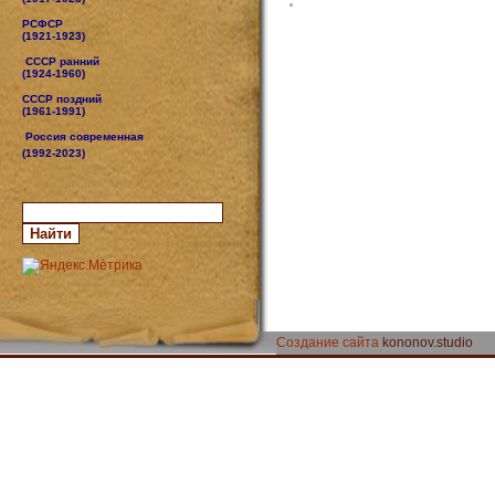
РСФСР
(1921-1923)
СССР ранний
(1924-1960)
СССР поздний
(1961-1991)
Россия современная
(1992-2023)
Создание сайта
kononov.studio