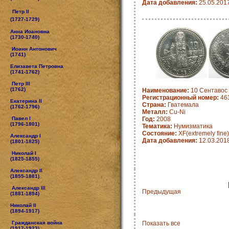
Дата добавления:
25.05.201
Петр II
(1727-1729)
Анна Иоановна
(1730-1740)
Иоанн Антонович
(1741)
Елизавета Петровна
(1741-1762)
Петр III
(1762)
Наименование:
10 Сентавос 
Регистрационный номер:
463
Екатерина II
Страна:
Гватемала
(1762-1796)
Металл:
Cu-Ni
Павел I
Год:
2008
(1796-1801)
Тематика:
Нумизматика
Состояние:
XF(extremely fine)
Александр I
Дата добавления:
12.03.201
(1801-1825)
Николай I
(1825-1855)
Александр II
(1855-1881)
Александр III
Предыдущая
(1881-1894)
Николай II
(1894-1917)
Гражданская война
Показать все
(1917-1923)