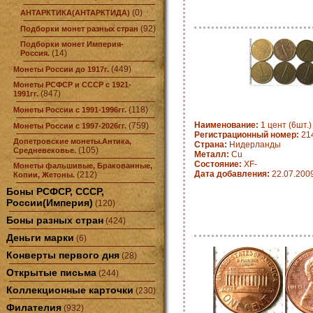
(0)
АНТАРКТИКА(АНТАРКТИДА)
(92)
Подборки монет разных стран
Подборки монет Империя-
(14)
Россия.
(449)
Монеты России до 1917г.
Монеты РСФСР и СССР с 1921-
(847)
1991гг.
(118)
Монеты России с 1991-1996гг.
Наименование:
1 цент (6шт.)
(759)
Монеты России с 1997-2026гг.
Регистрационный номер:
21
Допетровские монеты.Антика,
Страна:
Нидерланды
(105)
Средневековье.
Металл:
Cu
Состояние:
XF-
Монеты фальшивые, Бракованные,
Дата добавления:
22.07.200
(212)
Копии, Жетоны.
Боны РСФСР, СССР,
России(Империя)
(120)
Боны разных стран
(424)
Деньги марки
(6)
Конверты первого дня
(28)
Открытые письма
(244)
Коллекционные карточки
(230)
Филателия
(932)