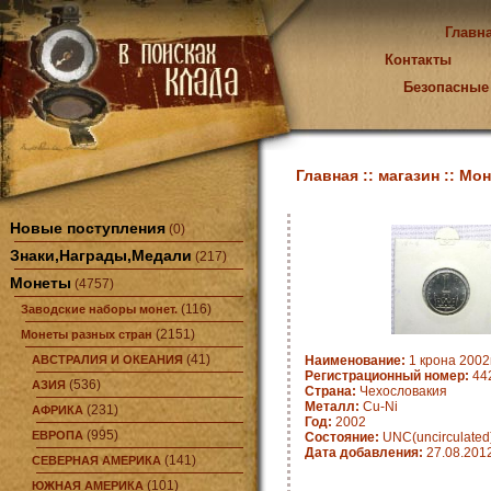
Главн
Контакты
Безопасные
Главная ::
магазин ::
Мон
Новые поступления
(0)
Знаки,Награды,Медали
(217)
Монеты
(4757)
(116)
Заводские наборы монет.
(2151)
Монеты разных стран
(41)
АВСТРАЛИЯ И ОКЕАНИЯ
Наименование:
1 крона 2002г
Регистрационный номер:
442
(536)
АЗИЯ
Страна:
Чехословакия
Металл:
Cu-Ni
(231)
АФРИКА
Год:
2002
(995)
ЕВРОПА
Состояние:
UNC(uncirculated
Дата добавления:
27.08.201
(141)
СЕВЕРНАЯ АМЕРИКА
(101)
ЮЖНАЯ АМЕРИКА