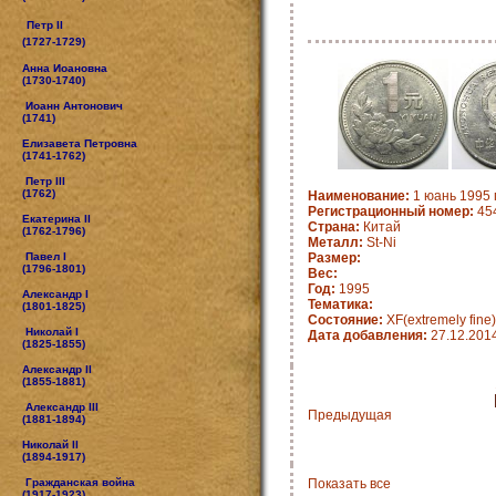
Петр II
(1727-1729)
Анна Иоановна
(1730-1740)
Иоанн Антонович
(1741)
Елизавета Петровна
(1741-1762)
Петр III
(1762)
Наименование:
1 юань 1995 
Регистрационный номер:
45
Екатерина II
Страна:
Китай
(1762-1796)
Металл:
St-Ni
Павел I
Размер:
(1796-1801)
Вес:
Год:
1995
Александр I
Тематика:
(1801-1825)
Состояние:
XF(extremely fine)
Николай I
Дата добавления:
27.12.201
(1825-1855)
Александр II
(1855-1881)
Александр III
Предыдущая
(1881-1894)
Николай II
(1894-1917)
Гражданская война
Показать все
(1917-1923)