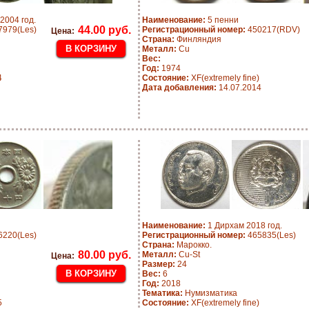
2004 год.
Наименование:
5 пенни
44.00 руб.
979(Les)
Регистрационный номер:
450217(RDV)
Цена:
Страна:
Финляндия
Металл:
Cu
Вес:
Год:
1974
4
Состояние:
XF(extremely fine)
Дата добавления:
14.07.2014
Наименование:
1 Дирхам 2018 год.
220(Les)
Регистрационный номер:
465835(Les)
Страна:
Марокко.
80.00 руб.
Металл:
Cu-St
Цена:
Размер:
24
Вес:
6
Год:
2018
Тематика:
Нумизматика
5
Состояние:
XF(extremely fine)