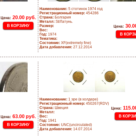
Наименование:
5 стотинок 1974 год
Регистрационный номер:
454286
20.00 руб.
Страна:
Болгария
Цена:
Металл:
St/Латунь.
30.0
Размер:
Цена:
Вес:
Год:
1974
Тематика:
Состояние:
XF(extremely fine)
Дата добавления:
27.12.2014
Наименование:
1 эре (в холдере)
Регистрационный номер:
450267(RDV)
115.0
Страна:
Швеция
Цена:
Металл:
63.00 руб.
Вес:
Цена:
Год:
1941
Состояние:
UNC(uncirculated)
Дата добавления:
14.07.2014