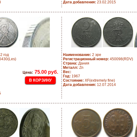
8
Дата добавления:
23.02.2015
2 год
Наименование:
2 эре
430(Les)
Регистрационный номер:
450098(RDV)
Страна:
Дания
Металл:
Zn
75.00 руб.
Вес:
Цена:
Год:
1967
Состояние:
XF(extremely fine)
Дата добавления:
12.07.2014
5