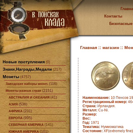
Главн
Контакты
Безопасные
Главная ::
магазин ::
Мон
Новые поступления
(0)
Знаки,Награды,Медали
(217)
Монеты
(4757)
(116)
Заводские наборы монет.
(2151)
Монеты разных стран
(41)
АВСТРАЛИЯ И ОКЕАНИЯ
Наименование:
10 Пенсов 19
Регистрационный номер:
464
(536)
АЗИЯ
Страна:
Ирландия.
Металл:
Cu-Ni.
(231)
АФРИКА
Размер:
(995)
ЕВРОПА
Вес:
Год:
1971
(141)
СЕВЕРНАЯ АМЕРИКА
Тематика:
Нумизматика
Состояние:
XF(extremely fine)
(101)
ЮЖНАЯ АМЕРИКА