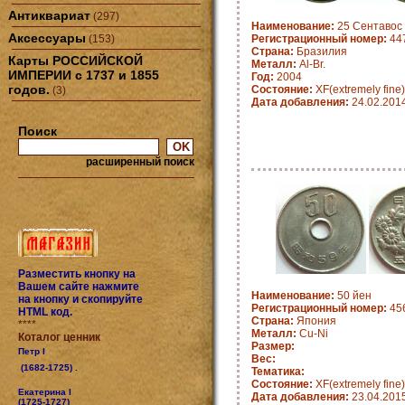
Антиквариат
(297)
Наименование:
25 Сентавос 
Аксессуары
(153)
Регистрационный номер:
447
Страна:
Бразилия
Карты РОССИЙСКОЙ
Металл:
Al-Br.
ИМПЕРИИ с 1737 и 1855
Год:
2004
годов.
Состояние:
XF(extremely fine)
(3)
Дата добавления:
24.02.201
Поиск
расширенный поиск
Разместить кнопку на
Вашем сайте нажмите
Наименование:
50 йен
на кнопку и скопируйте
Регистрационный номер:
456
HTML код.
Страна:
Япония
****
Металл:
Cu-Ni
Коталог ценник
Размер:
Петр I
Вес:
(1682-1725) .
Тематика:
Состояние:
XF(extremely fine)
Екатерина I
Дата добавления:
23.04.201
(1725-1727)