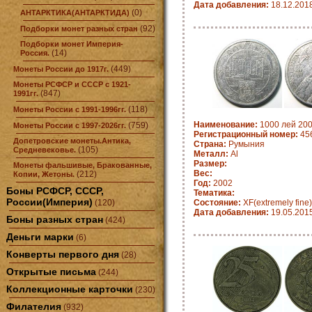
Дата добавления:
18.12.201
(0)
АНТАРКТИКА(АНТАРКТИДА)
(92)
Подборки монет разных стран
Подборки монет Империя-
(14)
Россия.
(449)
Монеты России до 1917г.
Монеты РСФСР и СССР с 1921-
(847)
1991гг.
(118)
Монеты России с 1991-1996гг.
Наименование:
1000 лей 200
(759)
Монеты России с 1997-2026гг.
Регистрационный номер:
456
Допетровские монеты.Антика,
Страна:
Румыния
(105)
Средневековье.
Металл:
Al
Размер:
Монеты фальшивые, Бракованные,
Вес:
(212)
Копии, Жетоны.
Год:
2002
Боны РСФСР, СССР,
Тематика:
России(Империя)
(120)
Состояние:
XF(extremely fine)
Дата добавления:
19.05.201
Боны разных стран
(424)
Деньги марки
(6)
Конверты первого дня
(28)
Открытые письма
(244)
Коллекционные карточки
(230)
Филателия
(932)