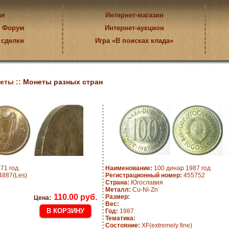
ая
Интернет-магазин
Форум
Интернет-аукцион
 сделки
Игра «В поисках клада»
еты ::
Монеты разных стран
71 год.
Наименование:
100 динар 1987 год
887(Les)
Регистрационный номер:
455752
Страна:
Югославия
Металл:
Cu-Ni-Zn
110.00 руб.
Размер:
Цена:
Вес:
Год:
1987
Тематика:
Состояние:
XF(extremely fine)