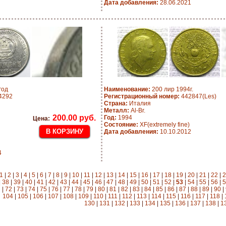
Дата добавления:
28.06.2021
год
Наименование:
200 лир 1994г.
4292
Регистрационный номер:
442847(Les)
Страна:
Италия
Металл:
Al-Br.
200.00 руб.
Год:
1994
Цена:
Состояние:
XF(extremely fine)
Дата добавления:
10.10.2012
4
1
|
2
|
3
|
4
|
5
|
6
|
7
|
8
|
9
|
10
|
11
|
12
|
13
|
14
|
15
|
16
|
17
|
18
|
19
|
20
|
21
|
22
|
2
|
38
|
39
|
40
|
41
|
42
|
43
|
44
|
45
|
46
|
47
|
48
|
49
|
50
|
51
|
52
|
53
|
54
|
55
|
56
|
5
|
72
|
73
|
74
|
75
|
76
|
77
|
78
|
79
|
80
|
81
|
82
|
83
|
84
|
85
|
86
|
87
|
88
|
89
|
90
|
104
|
105
|
106
|
107
|
108
|
109
|
110
|
111
|
112
|
113
|
114
|
115
|
116
|
117
|
118
|
130
|
131
|
132
|
133
|
134
|
135
|
136
|
137
|
138
|
1