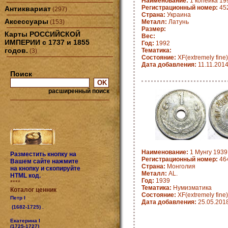
Наименование:
1 копейка 19
Регистрационный номер:
45
Антиквариат
(297)
Страна:
Украина
Аксессуары
(153)
Металл:
Латунь
Размер:
Карты РОССИЙСКОЙ
Вес:
ИМПЕРИИ с 1737 и 1855
Год:
1992
годов.
Тематика:
(3)
Состояние:
XF(extremely fine)
Дата добавления:
11.11.201
Поиск
расширенный поиск
Наименование:
1 Мунгу 1939 
Разместить кнопку на
Регистрационный номер:
464
Вашем сайте нажмите
Страна:
Монголия
на кнопку и скопируйте
Металл:
AL.
HTML код.
Год:
1939
****
Тематика:
Нумизматика
Коталог ценник
Состояние:
XF(extremely fine)
Петр I
Дата добавления:
25.05.201
(1682-1725) .
Екатерина I
(1725-1727)