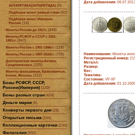
Дата добавления:
06.07.201
(0)
АНТАРКТИКА(АНТАРКТИДА)
(92)
Подборки монет разных стран
Подборки монет Империя-
(14)
Россия.
(449)
Монеты России до 1917г.
Монеты РСФСР и СССР с 1921-
(847)
1991гг.
(118)
Монеты России с 1991-1996гг.
Наименование:
Монеты инос
(759)
Монеты России с 1997-2026гг.
Регистрационный номер:
21
Допетровские монеты.Антика,
Металл:
(105)
Средневековье.
Размер:
Вес:
Монеты фальшивые, Бракованные,
Тематика:
(212)
Копии, Жетоны.
Состояние:
VF-XF
Боны РСФСР, СССР,
Дата добавления:
01.10.200
России(Империя)
(120)
Боны разных стран
(424)
Деньги марки
(6)
Конверты первого дня
(28)
Открытые письма
(244)
Коллекционные карточки
(230)
Филателия
(932)