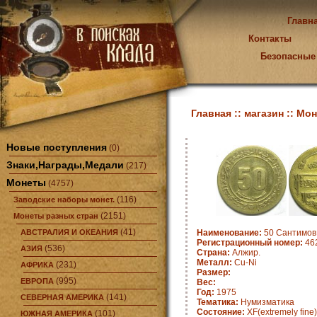
Главн
Контакты
Безопасные
Главная ::
магазин ::
Мон
Новые поступления
(0)
Знаки,Награды,Медали
(217)
Монеты
(4757)
(116)
Заводские наборы монет.
(2151)
Монеты разных стран
(41)
АВСТРАЛИЯ И ОКЕАНИЯ
Наименование:
50 Сантимов 
Регистрационный номер:
462
(536)
АЗИЯ
Страна:
Алжир.
Металл:
Cu-Ni
(231)
АФРИКА
Размер:
(995)
ЕВРОПА
Вес:
Год:
1975
(141)
СЕВЕРНАЯ АМЕРИКА
Тематика:
Нумизматика
Состояние:
XF(extremely fine)
(101)
ЮЖНАЯ АМЕРИКА