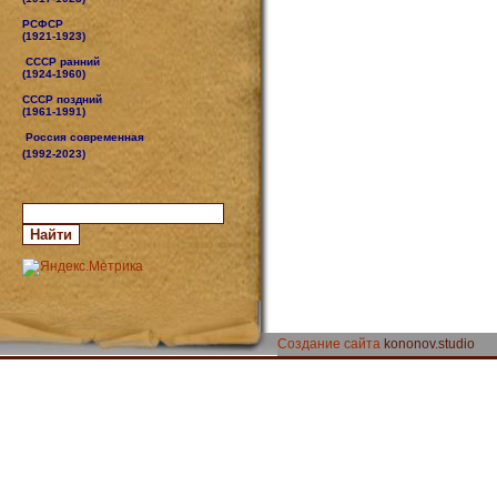
РСФСР
(1921-1923)
СССР ранний
(1924-1960)
СССР поздний
(1961-1991)
Россия современная
(1992-2023)
Создание сайта
kononov.studio