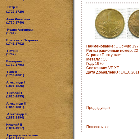
Петр II
(1727-1729)
Анна Иоановна
(1730-1740)
Иоанн Антонович
(1741)
Елизавета Петровна
(1741-1762)
Наименование:
1 Эскудо 1970
Регистрационный номер:
22
Петр III
(1762)
Страна:
Португалия
Металл:
Cu
Екатерина II
Год:
1970
(1762-1796)
Состояние:
VF-XF
Павел I
Дата добавления:
14.10.201
(1796-1801)
Александр I
(1801-1825)
Николай I
(1825-1855)
Александр II
(1855-1881)
Предыдущая
Александр III
(1881-1894)
Николай II
Показать все
(1894-1917)
Гражданская война
(1917-1923)