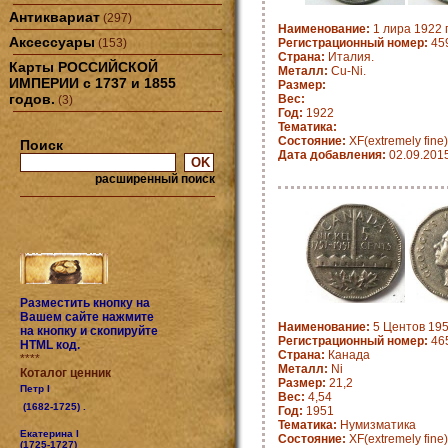
Антиквариат
(297)
Наименование:
1 лира 1922 
Аксессуары
(153)
Регистрационный номер:
459
Страна:
Италия.
Карты РОССИЙСКОЙ
Металл:
Cu-Ni.
ИМПЕРИИ с 1737 и 1855
Размер:
годов.
Вес:
(3)
Год:
1922
Тематика:
Состояние:
XF(extremely fine)
Поиск
Дата добавления:
02.09.201
расширенный поиск
Разместить кнопку на
Вашем сайте нажмите
Наименование:
5 Центов 195
на кнопку и скопируйте
Регистрационный номер:
465
HTML код.
Страна:
Канада
****
Металл:
Ni
Коталог ценник
Размер:
21,2
Петр I
Вес:
4,54
(1682-1725) .
Год:
1951
Тематика:
Нумизматика
Екатерина I
Состояние:
XF(extremely fine)
(1725-1727)