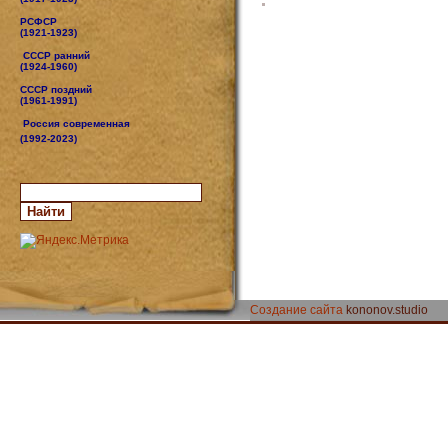
РСФСР
(1921-1923)
СССР ранний
(1924-1960)
СССР поздний
(1961-1991)
Россия современная
(1992-2023)
Создание сайта
kononov.studio