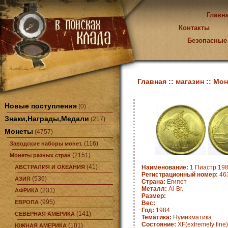
Главн
Контакты
Безопасные
Главная ::
магазин ::
Мон
Новые поступления
(0)
Знаки,Награды,Медали
(217)
Монеты
(4757)
(116)
Заводские наборы монет.
(2151)
Монеты разных стран
(41)
АВСТРАЛИЯ И ОКЕАНИЯ
Наименование:
1 Пиастр 198
Регистрационный номер:
463
(536)
АЗИЯ
Страна:
Египет
Металл:
Al-Br.
(231)
АФРИКА
Размер:
(995)
ЕВРОПА
Вес:
Год:
1984
(141)
СЕВЕРНАЯ АМЕРИКА
Тематика:
Нумизматика
Состояние:
XF(extremely fine)
(101)
ЮЖНАЯ АМЕРИКА