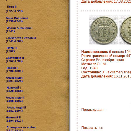
Дата добавления:
17.08.202
Петр II
(1727-1729)
Анна Иоановна
(1730-1740)
Иоанн Антонович
(1741)
Елизавета Петровна
(1741-1762)
Петр III
(1762)
Наименование:
6 пенсов 1948
Регистрационный номер:
447
Екатерина II
Страна:
Великобритания
(1762-1796)
Металл:
Cu-Ni
Павел I
Год:
1948
(1796-1801)
Состояние:
XF(extremely fine)
Дата добавления:
16.11.201
Александр I
(1801-1825)
Николай I
(1825-1855)
Александр II
(1855-1881)
Александр III
Предыдущая
(1881-1894)
Николай II
(1894-1917)
Гражданская война
Показать все
(1917-1923)