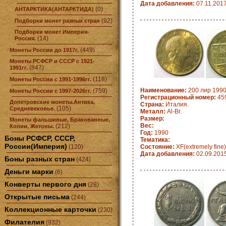
Дата добавления:
07.11.201
(0)
АНТАРКТИКА(АНТАРКТИДА)
(92)
Подборки монет разных стран
Подборки монет Империя-
(14)
Россия.
(449)
Монеты России до 1917г.
Монеты РСФСР и СССР с 1921-
(847)
1991гг.
(118)
Монеты России с 1991-1996гг.
Наименование:
200 лир 1990
(759)
Монеты России с 1997-2026гг.
Регистрационный номер:
459
Допетровские монеты.Антика,
Страна:
Италия.
(105)
Средневековье.
Металл:
Al-Br.
Размер:
Монеты фальшивые, Бракованные,
Вес:
(212)
Копии, Жетоны.
Год:
1990
Боны РСФСР, СССР,
Тематика:
России(Империя)
(120)
Состояние:
XF(extremely fine)
Дата добавления:
02.09.201
Боны разных стран
(424)
Деньги марки
(6)
Конверты первого дня
(28)
Открытые письма
(244)
Коллекционные карточки
(230)
Филателия
(932)