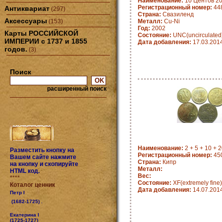
Наименование:
10 Центов 20
Регистрационный номер:
448
Антиквариат
(297)
Страна:
Свазиленд
Аксессуары
(153)
Металл:
Cu-Ni
Год:
2002
Карты РОССИЙСКОЙ
Состояние:
UNC(uncirculated
ИМПЕРИИ с 1737 и 1855
Дата добавления:
17.03.201
годов.
(3)
Поиск
расширенный поиск
Наименование:
2 + 5 + 10 + 
Разместить кнопку на
Регистрационный номер:
45
Вашем сайте нажмите
Страна:
Кипр
на кнопку и скопируйте
Металл:
HTML код.
Вес:
****
Состояние:
XF(extremely fine)
Коталог ценник
Дата добавления:
14.07.201
Петр I
(1682-1725) .
Екатерина I
(1725-1727)