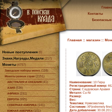
Главн
Контакты
Безопасные
Главная ::
магазин ::
Мон
Новые поступления
(0)
Знаки,Награды,Медали
(217)
Монеты
(4757)
(116)
Заводские наборы монет.
(2151)
Монеты разных стран
(41)
АВСТРАЛИЯ И ОКЕАНИЯ
Наименование:
10 Гирш
Регистрационный номер:
462
(536)
АЗИЯ
Страна:
Саудовская Аравия
Металл:
Cu-Ni
(231)
АФРИКА
Размер:
(995)
ЕВРОПА
Вес:
Тематика:
Нумизматика
(141)
СЕВЕРНАЯ АМЕРИКА
Состояние:
XF(extremely fine)
Дата добавления:
30.08.201
(101)
ЮЖНАЯ АМЕРИКА