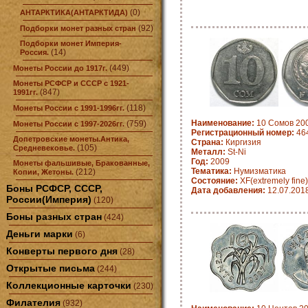
(0)
АНТАРКТИКА(АНТАРКТИДА)
(92)
Подборки монет разных стран
Подборки монет Империя-
(14)
Россия.
(449)
Монеты России до 1917г.
Монеты РСФСР и СССР с 1921-
(847)
1991гг.
(118)
Монеты России с 1991-1996гг.
Наименование:
10 Сомов 200
(759)
Монеты России с 1997-2026гг.
Регистрационный номер:
46
Допетровские монеты.Антика,
Страна:
Киргизия
(105)
Средневековье.
Металл:
St-Ni
Год:
2009
Монеты фальшивые, Бракованные,
Тематика:
Нумизматика
(212)
Копии, Жетоны.
Состояние:
XF(extremely fine)
Боны РСФСР, СССР,
Дата добавления:
12.07.201
России(Империя)
(120)
Боны разных стран
(424)
Деньги марки
(6)
Конверты первого дня
(28)
Открытые письма
(244)
Коллекционные карточки
(230)
Филателия
(932)