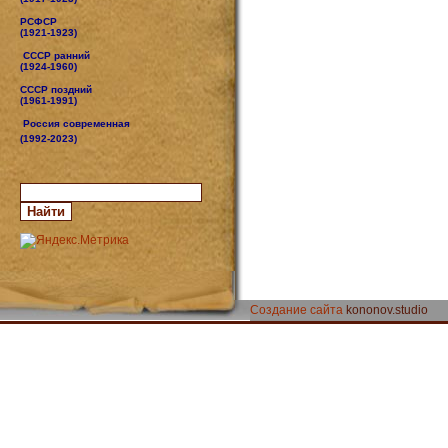
РСФСР
(1921-1923)
СССР ранний
(1924-1960)
СССР поздний
(1961-1991)
Россия современная
(1992-2023)
Создание сайта
kononov.studio