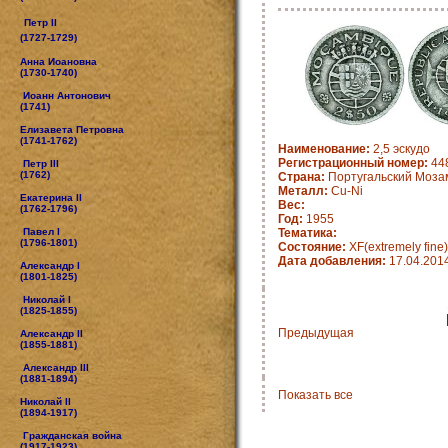
Петр II
(1727-1729)
Анна Иоановна
(1730-1740)
Иоанн Антонович
(1741)
Елизавета Петровна
(1741-1762)
Наименование:
2,5 эскудо
Регистрационный номер:
448
Петр III
(1762)
Страна:
Португальский Моза
Металл:
Cu-Ni
Екатерина II
Вес:
(1762-1796)
Год:
1955
Павел I
Тематика:
(1796-1801)
Состояние:
XF(extremely fine)
Дата добавления:
17.04.201
Александр I
(1801-1825)
Николай I
(1825-1855)
Предыдущая
Александр II
(1855-1881)
Александр III
(1881-1894)
Показать все
Николай II
(1894-1917)
Гражданская война
(1917-1923)