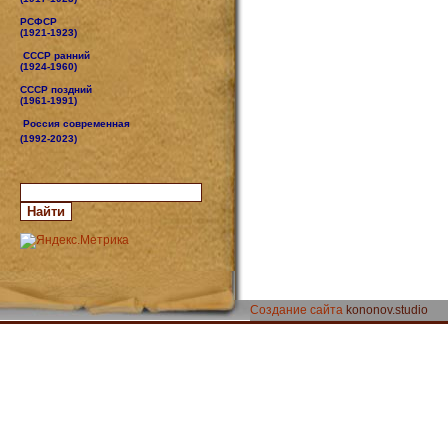
РСФСР
(1921-1923)
СССР ранний
(1924-1960)
СССР поздний
(1961-1991)
Россия современная
(1992-2023)
Создание сайта
kononov.studio