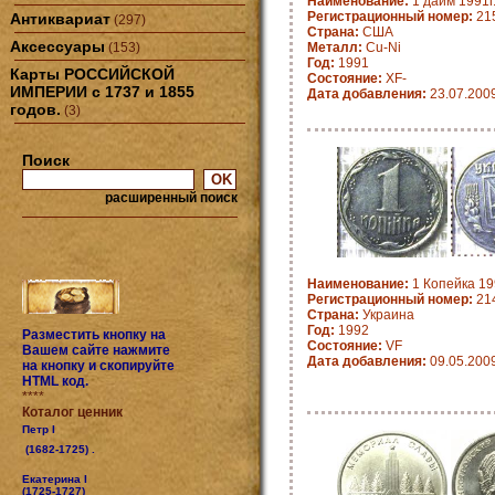
Наименование:
1 дайм 1991г
Регистрационный номер:
21
Антиквариат
(297)
Страна:
CША
Аксессуары
(153)
Металл:
Cu-Ni
Год:
1991
Карты РОССИЙСКОЙ
Состояние:
XF-
ИМПЕРИИ с 1737 и 1855
Дата добавления:
23.07.200
годов.
(3)
Поиск
расширенный поиск
Наименование:
1 Копейка 19
Регистрационный номер:
21
Страна:
Украина
Год:
1992
Разместить кнопку на
Состояние:
VF
Вашем сайте нажмите
Дата добавления:
09.05.200
на кнопку и скопируйте
HTML код.
****
Коталог ценник
Петр I
(1682-1725) .
Екатерина I
(1725-1727)