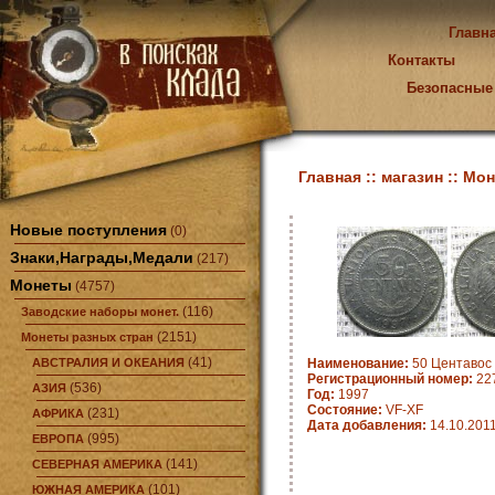
Главн
Контакты
Безопасные
Главная ::
магазин ::
Мон
Новые поступления
(0)
Знаки,Награды,Медали
(217)
Монеты
(4757)
(116)
Заводские наборы монет.
(2151)
Монеты разных стран
(41)
АВСТРАЛИЯ И ОКЕАНИЯ
Наименование:
50 Центавос 
Регистрационный номер:
22
(536)
АЗИЯ
Год:
1997
Состояние:
VF-XF
(231)
АФРИКА
Дата добавления:
14.10.201
(995)
ЕВРОПА
(141)
СЕВЕРНАЯ АМЕРИКА
(101)
ЮЖНАЯ АМЕРИКА