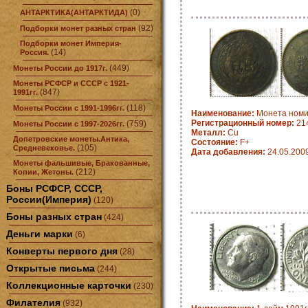
(0)
АНТАРКТИКА(АНТАРКТИДА)
(92)
Подборки монет разных стран
Подборки монет Империя-
(14)
Россия.
(449)
Монеты России до 1917г.
Монеты РСФСР и СССР с 1921-
(847)
1991гг.
(118)
Монеты России с 1991-1996гг.
Наименование:
Монета ном
Регистрационный номер:
21
(759)
Монеты России с 1997-2026гг.
Металл:
Cu
Допетровские монеты.Антика,
Состояние:
F+
(105)
Средневековье.
Дата добавления:
24.05.200
Монеты фальшивые, Бракованные,
(212)
Копии, Жетоны.
Боны РСФСР, СССР,
России(Империя)
(120)
Боны разных стран
(424)
Деньги марки
(6)
Конверты первого дня
(28)
Открытые письма
(244)
Коллекционные карточки
(230)
Филателия
(932)