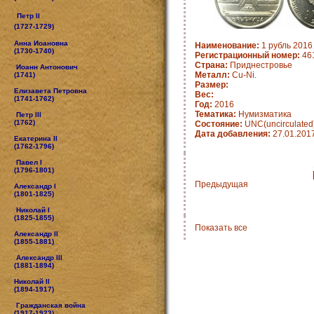
Петр II
(1727-1729)
Анна Иоановна
Наименование:
1 рубль 2016 
(1730-1740)
Регистрационный номер:
461
Страна:
Приднестровье
Иоанн Антонович
Металл:
Cu-Ni.
(1741)
Размер:
Елизавета Петровна
Вес:
(1741-1762)
Год:
2016
Тематика:
Нумизматика
Петр III
(1762)
Состояние:
UNC(uncirculated
Дата добавления:
27.01.201
Екатерина II
(1762-1796)
Павел I
(1796-1801)
Предыдущая
Александр I
(1801-1825)
Николай I
(1825-1855)
Показать все
Александр II
(1855-1881)
Александр III
(1881-1894)
Николай II
(1894-1917)
Гражданская война
(1917-1923)