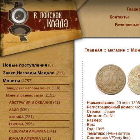
Главн
Контакты
Безопасные
Главная ::
магазин ::
Мон
Новые поступления
(0)
Знаки,Награды,Медали
(217)
Монеты
(4757)
(116)
Заводские наборы монет.
(2151)
Монеты разных стран
(41)
АВСТРАЛИЯ И ОКЕАНИЯ
Наименование:
20 лепт 1895
Регистрационный номер:
465
(536)
АЗИЯ
Страна:
Греция
Металл:
Cu-Ni
(231)
АФРИКА
Размер:
(995)
ЕВРОПА
Вес:
Год:
1895
(141)
СЕВЕРНАЯ АМЕРИКА
Тематика:
Нумизматика
Состояние:
VF(very fine)
(101)
ЮЖНАЯ АМЕРИКА