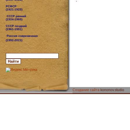
РСФСР
(1921-1923)
СССР ранний
(1924-1960)
СССР поздний
(1961-1991)
Россия современная
(1992-2023)
Создание сайта
kononov.studio