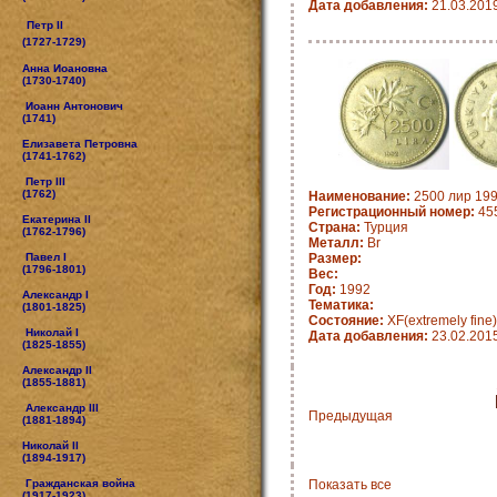
Дата добавления:
21.03.201
Петр II
(1727-1729)
Анна Иоановна
(1730-1740)
Иоанн Антонович
(1741)
Елизавета Петровна
(1741-1762)
Петр III
(1762)
Наименование:
2500 лир 199
Регистрационный номер:
45
Екатерина II
Страна:
Турция
(1762-1796)
Металл:
Br
Павел I
Размер:
(1796-1801)
Вес:
Год:
1992
Александр I
Тематика:
(1801-1825)
Состояние:
XF(extremely fine)
Николай I
Дата добавления:
23.02.201
(1825-1855)
Александр II
(1855-1881)
Александр III
Предыдущая
(1881-1894)
Николай II
(1894-1917)
Гражданская война
Показать все
(1917-1923)