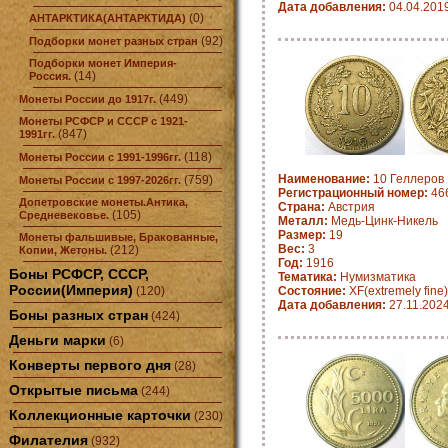
Дата добавления:
04.04.201
(0)
АНТАРКТИКА(АНТАРКТИДА)
(92)
Подборки монет разных стран
Подборки монет Империя-
(14)
Россия.
(449)
Монеты России до 1917г.
Монеты РСФСР и СССР с 1921-
(847)
1991гг.
(118)
Монеты России с 1991-1996гг.
Наименование:
10 Геллеров 
(759)
Монеты России с 1997-2026гг.
Регистрационный номер:
466
Допетровские монеты.Антика,
Страна:
Австрия
(105)
Средневековье.
Металл:
Медь-Цинк-Никель
Размер:
19
Монеты фальшивые, Бракованные,
Вес:
3
(212)
Копии, Жетоны.
Год:
1916
Боны РСФСР, СССР,
Тематика:
Нумизматика
России(Империя)
(120)
Состояние:
XF(extremely fine)
Дата добавления:
27.11.202
Боны разных стран
(424)
Деньги марки
(6)
Конверты первого дня
(28)
Открытые письма
(244)
Коллекционные карточки
(230)
Филателия
(932)