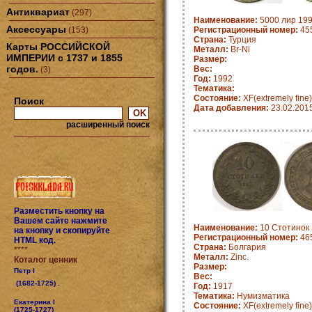
Антиквариат
(297)
Наименование:
5000 лир 199
Аксессуары
(153)
Регистрационный номер:
45
Страна:
Турция
Карты РОССИЙСКОЙ
Металл:
Br-Ni
ИМПЕРИИ с 1737 и 1855
Размер:
годов.
Вес:
(3)
Год:
1992
Тематика:
Состояние:
XF(extremely fine)
Поиск
Дата добавления:
23.02.201
расширенный поиск
Разместить кнопку на
Вашем сайте нажмите
Наименование:
10 Стотинок 
на кнопку и скопируйте
Регистрационный номер:
465
HTML код.
Страна:
Болгария
****
Металл:
Zinc.
Коталог ценник
Размер:
Петр I
Вес:
(1682-1725) .
Год:
1917
Тематика:
Нумизматика
Екатерина I
Состояние:
XF(extremely fine)
(1725-1727)