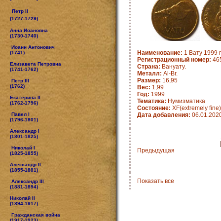
Петр II
(1727-1729)
Анна Иоановна
(1730-1740)
Иоанн Антонович
Наименование:
1 Вату 1999 г
(1741)
Регистрационный номер:
465
Елизавета Петровна
Страна:
Вануату.
(1741-1762)
Металл:
Al-Br.
Размер:
16,95
Петр III
(1762)
Вес:
1,99
Год:
1999
Екатерина II
Тематика:
Нумизматика
(1762-1796)
Состояние:
XF(extremely fine)
Павел I
Дата добавления:
06.01.202
(1796-1801)
Александр I
(1801-1825)
Николай I
Предыдущая
(1825-1855)
Александр II
(1855-1881)
Показать все
Александр III
(1881-1894)
Николай II
(1894-1917)
Гражданская война
(1917-1923)