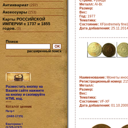
Страна:
Руанда
Металл:
Al-Br.
Антиквариат
(297)
Размер:
Аксессуары
(153)
Вес:
Год:
1977
Карты РОССИЙСКОЙ
Тематика:
ИМПЕРИИ с 1737 и 1855
Состояние:
XF(extremely fine)
годов.
Дата добавления:
25.11.201
(3)
Поиск
расширенный поиск
Наименование:
Монеты инос
Регистрационный номер:
21
Металл:
Разместить кнопку на
Размер:
Вашем сайте нажмите
Вес:
на кнопку и скопируйте
Тематика:
HTML код.
Состояние:
VF-XF
****
Дата добавления:
01.10.200
Коталог ценник
Петр I
(1682-1725) .
Екатерина I
(1725-1727)