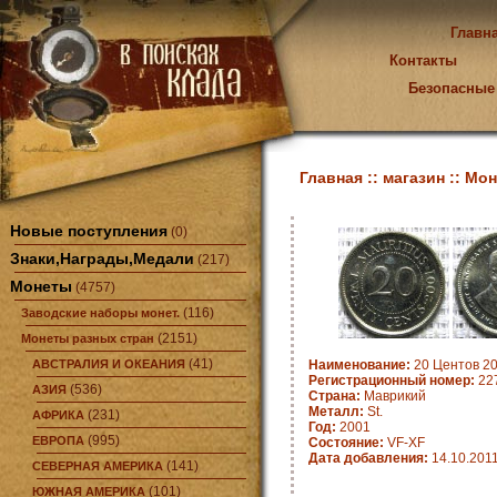
Главн
Контакты
Безопасные
Главная ::
магазин ::
Мон
Новые поступления
(0)
Знаки,Награды,Медали
(217)
Монеты
(4757)
(116)
Заводские наборы монет.
(2151)
Монеты разных стран
(41)
АВСТРАЛИЯ И ОКЕАНИЯ
Наименование:
20 Центов 20
Регистрационный номер:
22
(536)
АЗИЯ
Страна:
Маврикий
Металл:
St.
(231)
АФРИКА
Год:
2001
(995)
ЕВРОПА
Состояние:
VF-XF
Дата добавления:
14.10.201
(141)
СЕВЕРНАЯ АМЕРИКА
(101)
ЮЖНАЯ АМЕРИКА