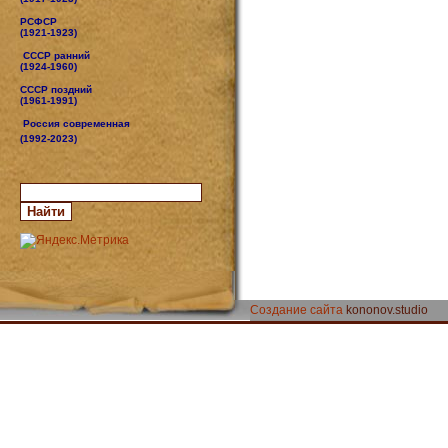
РСФСР
(1921-1923)
СССР ранний
(1924-1960)
СССР поздний
(1961-1991)
Россия современная
(1992-2023)
Создание сайта
kononov.studio