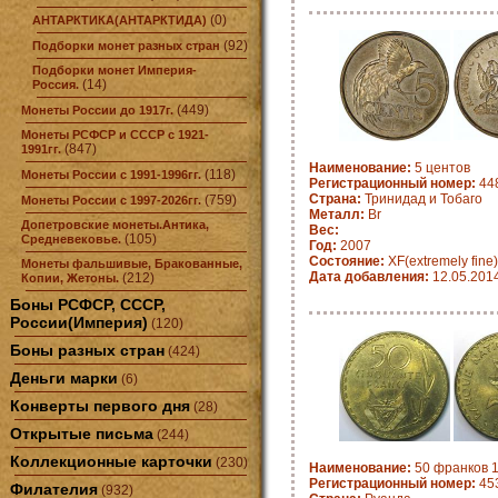
(0)
АНТАРКТИКА(АНТАРКТИДА)
(92)
Подборки монет разных стран
Подборки монет Империя-
(14)
Россия.
(449)
Монеты России до 1917г.
Монеты РСФСР и СССР с 1921-
(847)
1991гг.
Наименование:
5 центов
(118)
Монеты России с 1991-1996гг.
Регистрационный номер:
448
Страна:
Тринидад и Тобаго
(759)
Монеты России с 1997-2026гг.
Металл:
Br
Допетровские монеты.Антика,
Вес:
(105)
Средневековье.
Год:
2007
Состояние:
XF(extremely fine)
Монеты фальшивые, Бракованные,
Дата добавления:
12.05.201
(212)
Копии, Жетоны.
Боны РСФСР, СССР,
России(Империя)
(120)
Боны разных стран
(424)
Деньги марки
(6)
Конверты первого дня
(28)
Открытые письма
(244)
Коллекционные карточки
(230)
Наименование:
50 франков 1
Регистрационный номер:
453
Филателия
(932)