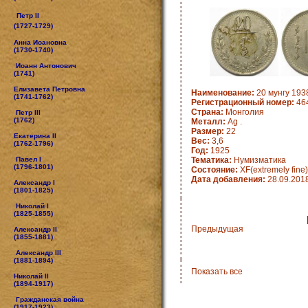
Петр II
(1727-1729)
Анна Иоановна
(1730-1740)
Иоанн Антонович
(1741)
Елизавета Петровна
Наименование:
20 мунгу 1938
(1741-1762)
Регистрационный номер:
46
Страна:
Монголия
Петр III
(1762)
Металл:
Ag .
Размер:
22
Екатерина II
Вес:
3,6
(1762-1796)
Год:
1925
Павел I
Тематика:
Нумизматика
(1796-1801)
Состояние:
XF(extremely fine)
Дата добавления:
28.09.201
Александр I
(1801-1825)
Николай I
(1825-1855)
Предыдущая
Александр II
(1855-1881)
Александр III
(1881-1894)
Показать все
Николай II
(1894-1917)
Гражданская война
(1917-1923)