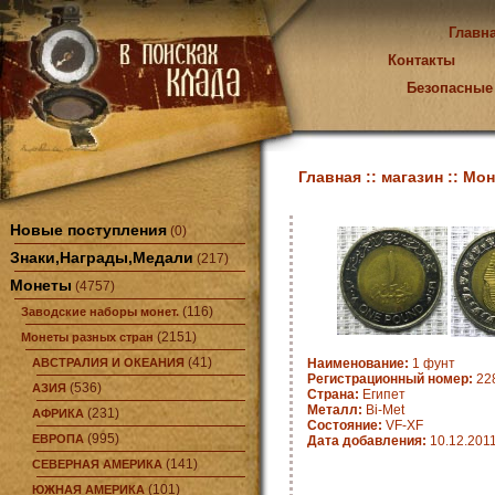
Главн
Контакты
Безопасные
Главная ::
магазин ::
Мон
Новые поступления
(0)
Знаки,Награды,Медали
(217)
Монеты
(4757)
(116)
Заводские наборы монет.
(2151)
Монеты разных стран
(41)
АВСТРАЛИЯ И ОКЕАНИЯ
Наименование:
1 фунт
Регистрационный номер:
22
(536)
АЗИЯ
Страна:
Египет
Металл:
Bi-Met
(231)
АФРИКА
Состояние:
VF-XF
(995)
ЕВРОПА
Дата добавления:
10.12.201
(141)
СЕВЕРНАЯ АМЕРИКА
(101)
ЮЖНАЯ АМЕРИКА