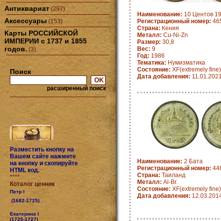
Антиквариат
(297)
Наименование:
10 Центов 19
Аксессуары
(153)
Регистрационный номер:
46
Страна:
Кения
Карты РОССИЙСКОЙ
Металл:
Cu-Ni-Zn
ИМПЕРИИ с 1737 и 1855
Размер:
30,8
годов.
Вес:
9
(3)
Год:
1986
Тематика:
Нумизматика
Состояние:
XF(extremely fine)
Поиск
Дата добавления:
11.01.202
расширенный поиск
Разместить кнопку на
Вашем сайте нажмите
Наименование:
2 Бата
на кнопку и скопируйте
Регистрационный номер:
448
HTML код.
Страна:
Таиланд
****
Металл:
Al-Br.
Коталог ценник
Состояние:
XF(extremely fine)
Петр I
Дата добавления:
12.03.201
(1682-1725) .
Екатерина I
(1725-1727)