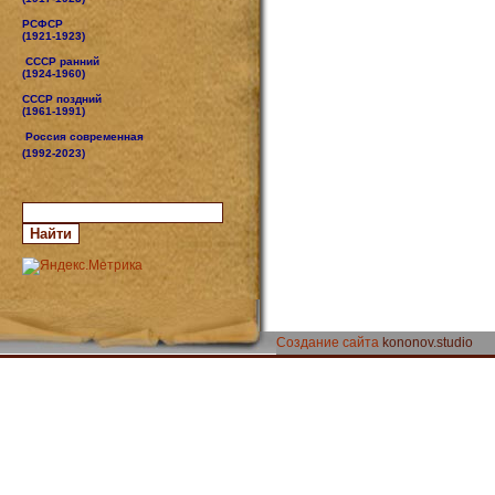
РСФСР
(1921-1923)
СССР ранний
(1924-1960)
СССР поздний
(1961-1991)
Россия современная
(1992-2023)
Создание сайта
kononov.studio