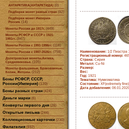
(0)
АНТАРКТИКА(АНТАРКТИДА)
(92)
Подборки монет разных стран
Подборки монет Империя-
(14)
Россия.
(449)
Монеты России до 1917г.
Монеты РСФСР и СССР с 1921-
(847)
1991гг.
(118)
Монеты России с 1991-1996гг.
Наименование:
1/2 Пиастра 
(759)
Монеты России с 1997-2026гг.
Регистрационный номер:
465
Допетровские монеты.Антика,
Страна:
Сирия
(105)
Средневековье.
Металл:
Cu-Ni
Размер:
Монеты фальшивые, Бракованные,
Вес:
(212)
Копии, Жетоны.
Год:
1921
Боны РСФСР, СССР,
Тематика:
Нумизматика
России(Империя)
(120)
Состояние:
XF(extremely fine)
Дата добавления:
06.01.202
Боны разных стран
(424)
Деньги марки
(6)
Конверты первого дня
(28)
Открытые письма
(244)
Коллекционные карточки
(230)
Филателия
(932)